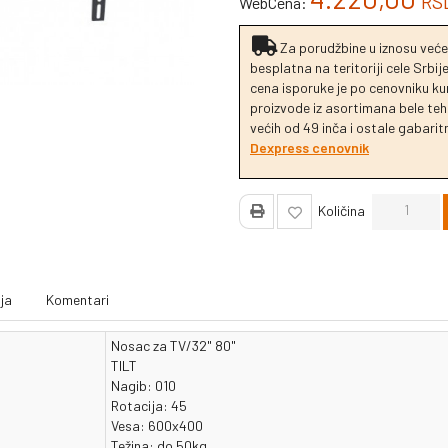
RS
WebCena:
Za porudžbine u iznosu veće
besplatna na teritoriji cele Srbi
cena isporuke je po cenovniku k
proizvode iz asortimana bele tehn
većih od 49 inča i ostale gabaritn
Dexpress cenovnik
Količina
ja
Komentari
Nosac za TV/32" 80"
TILT
Nagib: 010
Rotacija: 45
Vesa: 600x400
Težina: do 50kg