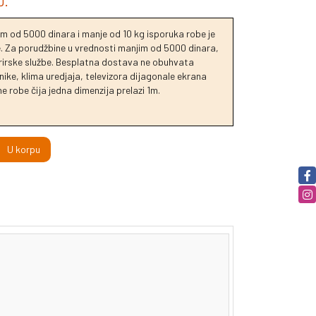
D.
m od 5000 dinara i manje od 10 kg isporuka robe je
je. Za porudžbine u vrednosti manjim od 5000 dinara,
urirske službe. Besplatna dostava ne obuhvata
ike, klima uredjaja, televizora dijagonale ekrana
e robe čija jedna dimenzija prelazi 1m.
U korpu