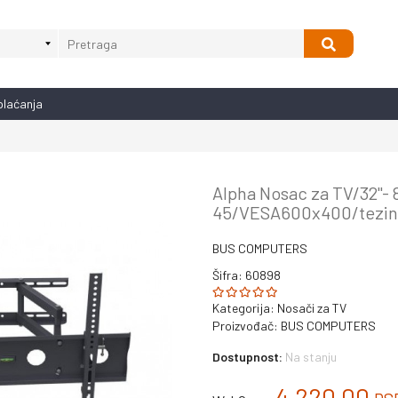
plaćanja
Alpha Nosac za TV/32''- 
45/VESA600x400/tezina
BUS COMPUTERS
Šifra: 60898
Kategorija:
Nosači za TV
Proizvođač:
BUS COMPUTERS
Dostupnost:
Na stanju
4.220,00