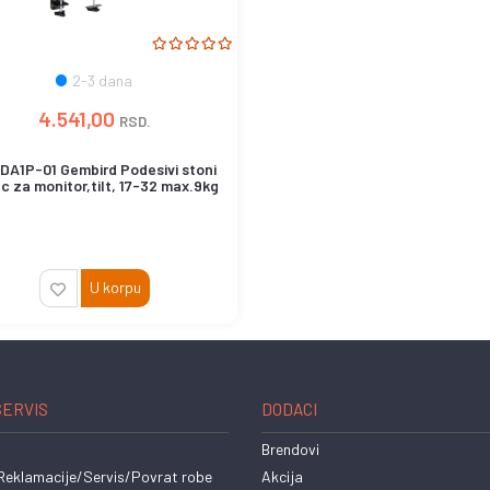
2-3 dana
4.541,00
RSD.
DA1P-01 Gembird Podesivi stoni
c za monitor,tilt, 17-32 max.9kg
U korpu
SERVIS
DODACI
Brendovi
eklamacije/Servis/Povrat robe
Akcija