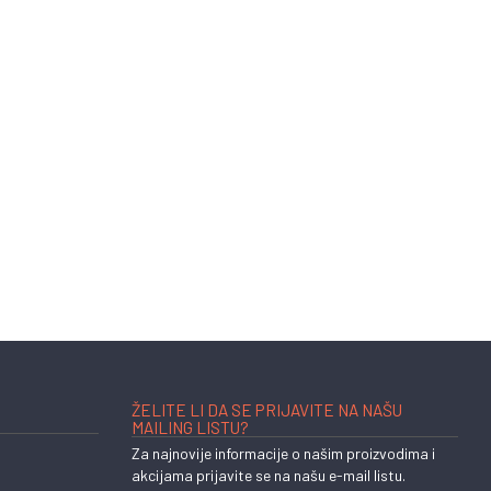
ŽELITE LI DA SE PRIJAVITE NA NAŠU
MAILING LISTU?
Za najnovije informacije o našim proizvodima i
akcijama prijavite se na našu e-mail listu.