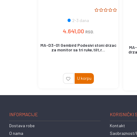
2-3 dana
4.641,00
RSD.
MA-D3-01 Gembird Podesivi stoni drzac
MA-
za monitor sa tri ruke,tilt,r...
drza
U korpu
INFORMACIJE
KORISNIČKI 
Dostava robe
Kontakt
O nama
Saobraznost/R