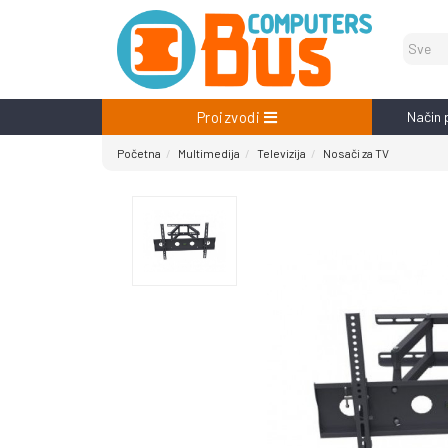
Proizvodi
Način 
Početna
Multimedija
Televizija
Nosači za TV