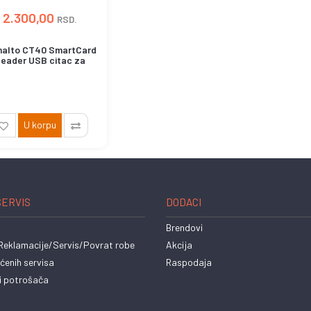
2.300,00
RSD.
alto CT40 SmartCard
eader USB citac za
pametne kartice
U korpu
SERVIS
DODACI
Brendovi
eklamacije/Servis/Povrat robe
Akcija
ćenih servisa
Raspodaja
i potrošača