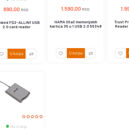
1.590,00
1.9
690,00
RSD.
RSD.
HAMA čitač memorijskih
Trust P
bird FD2-ALLIN1 USB
kartica 35 u 1 USB 2.0 55348
Reader 
2.0 card reader
smartcar
U korpu
U korpu
Na stanju