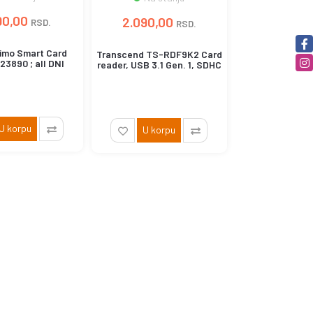
90,00
2.090,00
RSD.
RSD.
rimo Smart Card
Transcend TS-RDF9K2 Card
23890 ; all DNI
reader, USB 3.1 Gen. 1, SDHC
ds, FIPS 201,...
UHS-II, SDXC ...
U korpu
U korpu