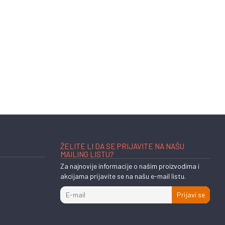
ŽELITE LI DA SE PRIJAVITE NA NAŠU
MAILING LISTU?
Za najnovije informacije o našim proizvodima i
akcijama prijavite se na našu e-mail listu.
Prijavi se