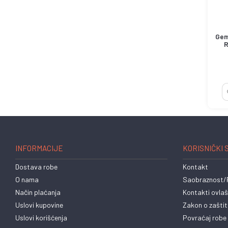
Gem
R
INFORMACIJE
KORISNIČKI 
Dostava robe
Kontakt
O nama
Saobraznost/R
Način plaćanja
Kontakti ovlaš
Uslovi kupovine
Zakon o zaštit
Uslovi korišćenja
Povraćaj robe