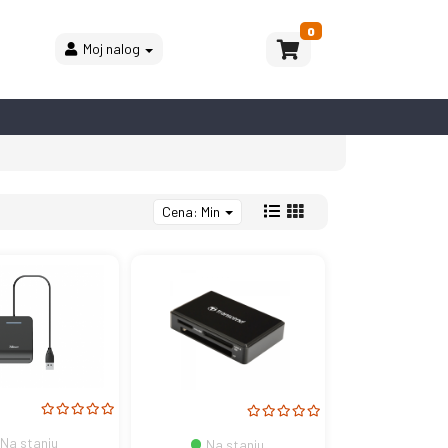
0
Moj nalog
Cena: Min
Na stanju
Na stanju