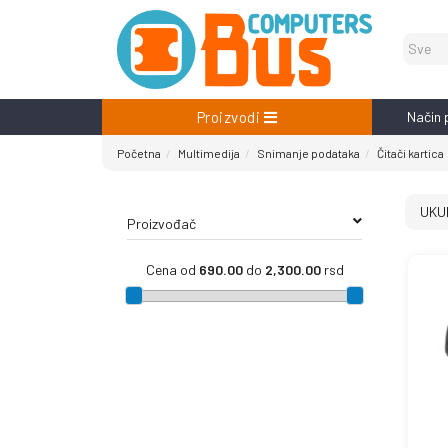
Proizvodi
Način 
Početna
Multimedija
Snimanje podataka
Čitači kartica
UKU
Proizvođač
Cena od
690.00
do
2,300.00
rsd