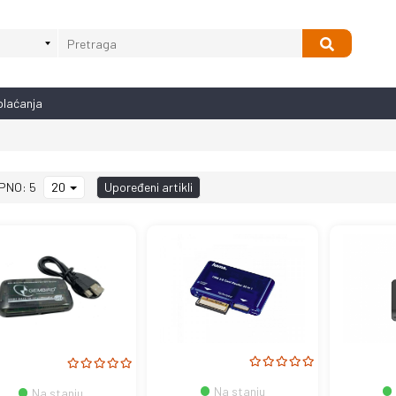
plaćanja
PNO: 5
20
Upoređeni artikli
Na stanju
Na stanju