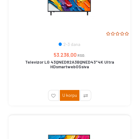
2-3 dana
53.236,00
RSD.
Televizor LG 43QNED82A3BQNED43"4K Ultra
HDsmartwebOSsiva
U korpu