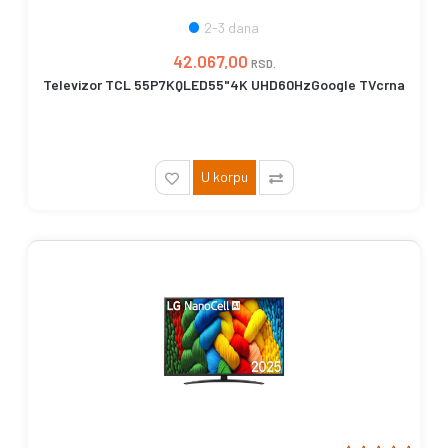
2-3 dana
42.067,00
RSD.
Televizor TCL 55P7KQLED55"4K UHD60HzGoogle TVcrna
U korpu