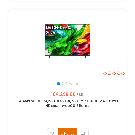
2-3 dana
104.296,00
RSD.
Televizor LG 65QNED87A3BQNED Mini LED65"4K Ultra
HDsmartwebOS 25crna
U korpu