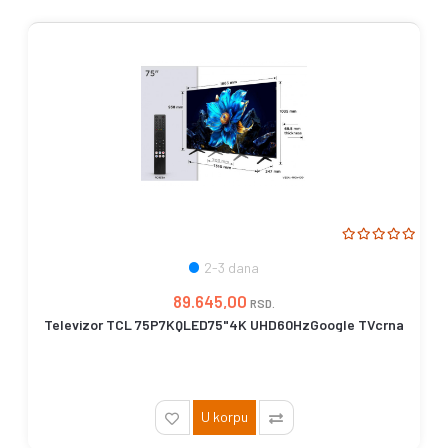
2-3 dana
89.645,00
RSD.
Televizor TCL 75P7KQLED75"4K UHD60HzGoogle TVcrna
U korpu