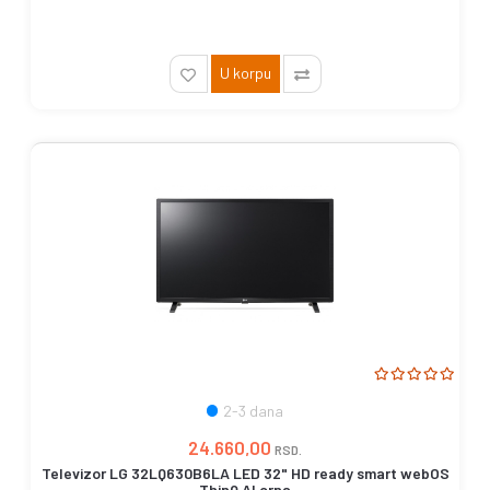
U korpu
2-3 dana
24.660,00
RSD.
Televizor LG 32LQ630B6LA LED 32" HD ready smart webOS
ThinQ AI crna