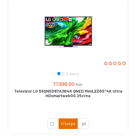
2-3 dana
77.896,00
RSD.
Televizor LG 55QNED87A3B4K QNED MiniLED55"4K Ultra
HDsmartwebOS 25crna
U korpu