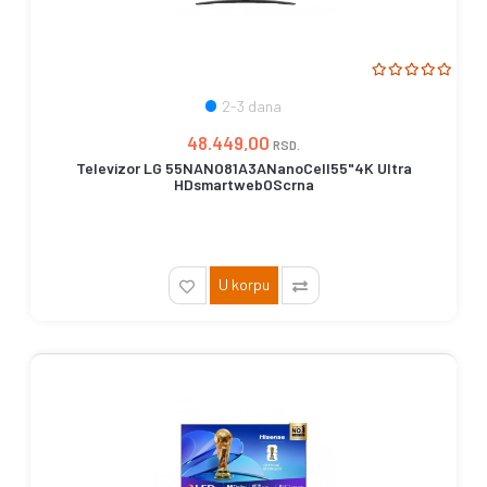
2-3 dana
48.449,00
RSD.
Televizor LG 55NANO81A3ANanoCell55"4K Ultra
HDsmartwebOScrna
U korpu