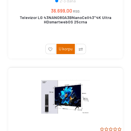
2-3 dana
36.699,00
RSD.
Televizor LG 43NANO80A3BNanoCell43"4K Ultra
HDsmartwebOS 25crna
U korpu