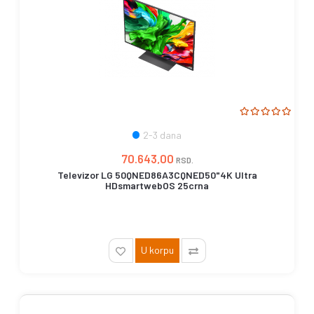
2-3 dana
70.643,00
RSD.
Televizor LG 50QNED86A3CQNED50"4K Ultra
HDsmartwebOS 25crna
U korpu