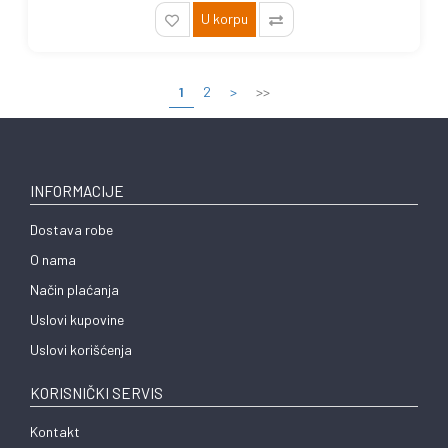
U korpu
1
2
>
>>
INFORMACIJE
Dostava robe
O nama
Način plaćanja
Uslovi kupovine
Uslovi korišćenja
KORISNIČKI SERVIS
Kontakt