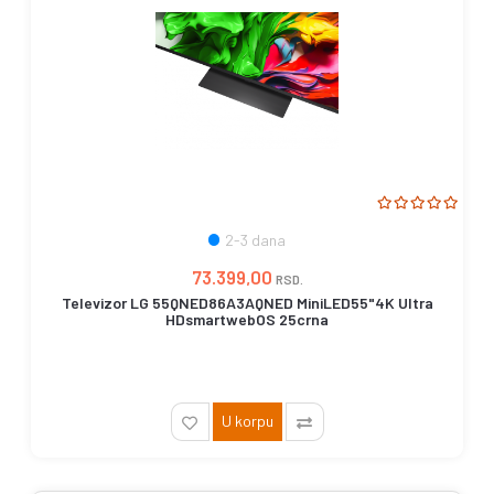
2-3 dana
73.399,00
RSD.
Televizor LG 55QNED86A3AQNED MiniLED55"4K Ultra
HDsmartwebOS 25crna
U korpu