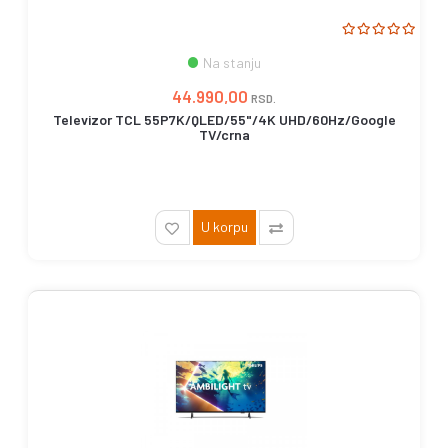
Na stanju
44.990,00
RSD.
Televizor TCL 55P7K/QLED/55"/4K UHD/60Hz/Google
TV/crna
U korpu