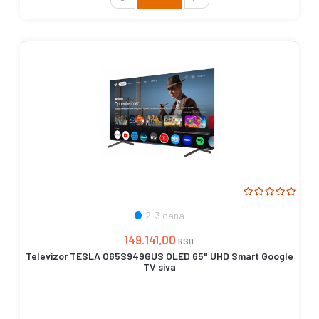
2-3 dana
149.141,00
RSD.
Televizor TESLA O65S949GUS OLED 65" UHD Smart Google
TV siva