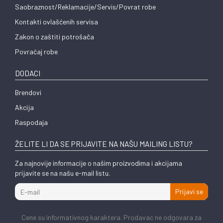
Saobraznost/Reklamacije/Servis/Povrat robe
Kontakti ovlašćenih servisa
Zakon o zaštiti potrošača
Povraćaj robe
DODACI
Brendovi
Akcija
Raspodaja
ŽELITE LI DA SE PRIJAVITE NA NAŠU MAILING LISTU?
Za najnovije informacije o našim proizvodima i akcijama
prijavite se na našu e-mail listu.
Prijavi se
Cene su informativnog karaktera. Prodavac ne odgovara za