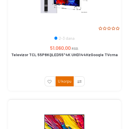
2-3 dana
51.060,00
RSD.
Televizor TCL 55P8KQLED55"4K UHD144HzGoogle TVcrna
U korpu