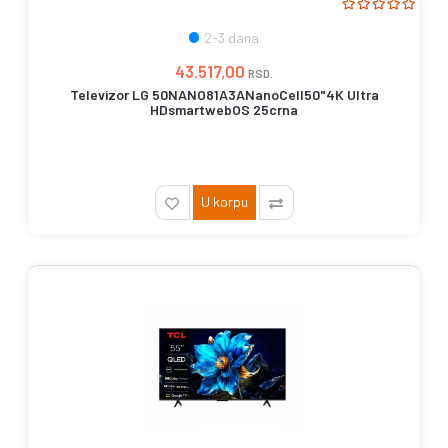
2-3 dana
43.517,00
RSD.
Televizor LG 50NANO81A3ANanoCell50"4K Ultra
HDsmartwebOS 25crna
U korpu