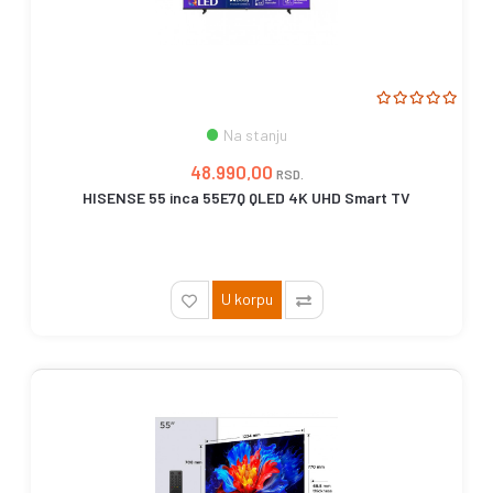
Na stanju
48.990,00
RSD.
HISENSE 55 inca 55E7Q QLED 4K UHD Smart TV
U korpu