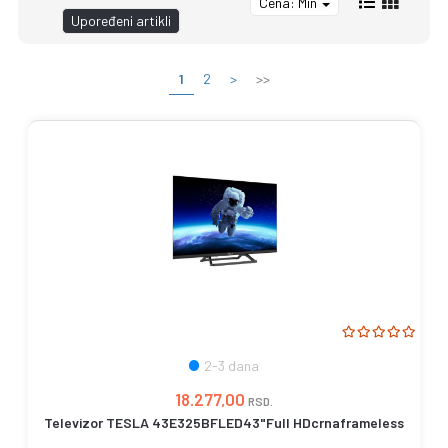
Cena: Min
Upoređeni artikli
1
2
>
>>
2-3 dana
18.277,00
RSD.
Televizor TESLA 43E325BFLED43"Full HDcrnaframeless