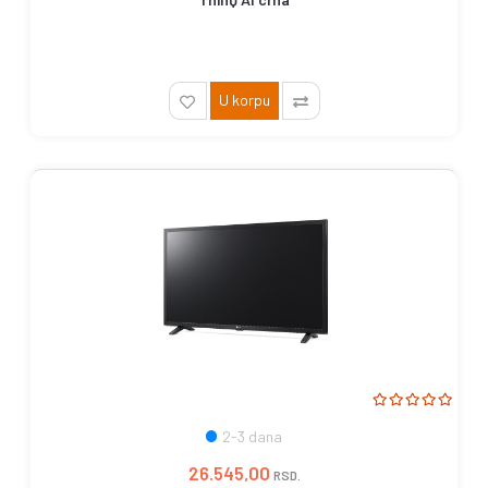
U korpu
2-3 dana
26.545,00
RSD.