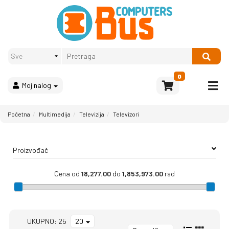
Proizvodi
Način
plaćanja
OPREMA
Računari
Multimedija
0
Moj nalog
Bela
tehnika
i
Početna
Multimedija
Televizija
Televizori
kućni
aparati
Proizvođač
Akcija
Rasprodaja
Cena od
18,277.00
do
1,853,973.00
rsd
Sve
kategorije
UKUPNO: 25
20