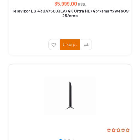
35.999,00
RSD.
Televizor LG 43UA75003LA/4K Ultra HD/43"/smart/webOS
25/crna
U korpu