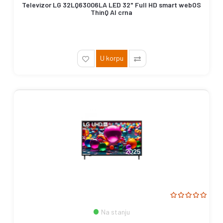
Televizor LG 32LQ63006LA LED 32" Full HD smart webOS
ThinQ AI crna
U korpu
Na stanju