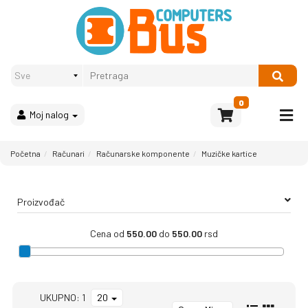
Proizvodi
Način
plaćanja
OPREMA
Računari
Multimedija
0
Moj nalog
Bela
tehnika
i
Početna
Računari
Računarske komponente
Muzičke kartice
kućni
aparati
Proizvođač
Akcija
Rasprodaja
Cena od
550.00
do
550.00
rsd
Sve
kategorije
UKUPNO: 1
20