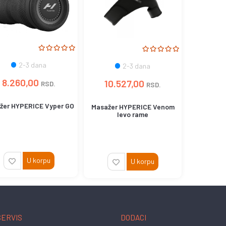
2-3 dana
2-3 dana
8.260,00
10.527,00
RSD.
RSD.
žer HYPERICE Vyper GO
Masažer HYPERICE Venom
levo rame
U korpu
U korpu
SERVIS
DODACI