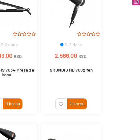
2-3 dana
2-3 dana
13,00
2.566,00
RSD.
RSD.
S 7034 Presa za
GRUNDIG HD 7082 fen
kosu
U korpu
U korpu