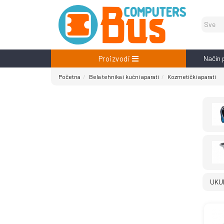
Proizvodi
Način 
Početna
Bela tehnika i kućni aparati
Kozmetički aparati
UKU