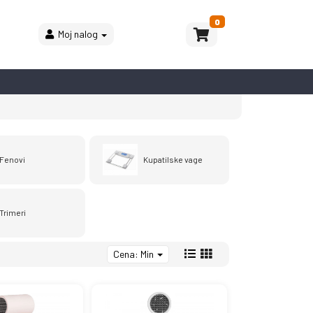
0
Moj nalog
Fenovi
Kupatilske vage
Trimeri
Cena: Min