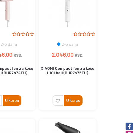
2-3 dana
2-3 dana
46,00
2.046,00
RSD.
RSD.
mpact fen za kosu
XIAOMI Compact fen za kosu
zi (BHR7474EU)
H101 beli (BHR7475EU)
U korpu
U korpu