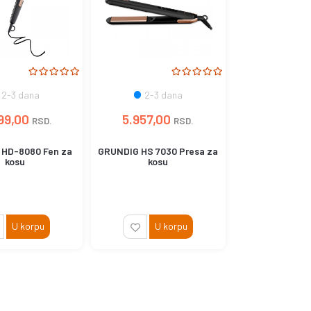
2-3 dana
2-3 dana
99,00
5.957,00
RSD.
RSD.
HD-8080 Fen za
GRUNDIG HS 7030 Presa za
kosu
kosu
U korpu
U korpu