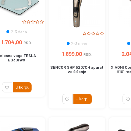
2-3 dana
1.704,00
RSD.
2-3 dana
1.899,00
2.0
RSD.
elesna vaga TESLA
BS301WX
SENCOR SHP 5207CH aparat
XIAOMI Co
za šišanje
H101 ro
U korpu
U korpu