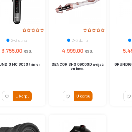
2-3 dana
2-3 dana
3.755,00
4.999,00
5.4
RSD.
RSD.
UNDIG MC 8030 trimer
SENCOR SHS 0900GD uvijač
GRUNDIG 
za kosu
U korpu
U korpu