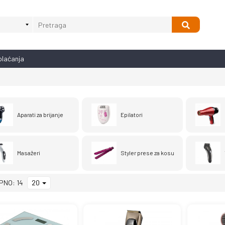
plaćanja
Aparati za brijanje
Epilatori
Masažeri
Styler prese za kosu
PNO: 14
20