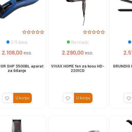
Na stanju
2-3 dana
2.290,00
2.108,00
2.5
RSD.
RSD.
VIVAX HOME fen za kosu HD-
OR SHP 3500BL aparat
GRUNDIG H
2201CD
za šišanje
U korpu
U korpu