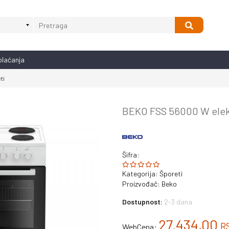
plaćanja
ti
BEKO FSS 56000 W elekt
Šifra:
Kategorija:
Šporeti
Proizvođač:
Beko
Dostupnost:
2-3 dana
27.434,00
R
WebCena: