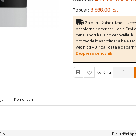
3.566,00
Popust:
RSD.
Za porudžbine u iznosu veće
besplatna na teritoriji cele Srbi
cena isporuke je po cenovniku k
proizvode iz asortimana bele tehn
većih od 49 inča i ostale gabaritn
Dexpress cenovnik
Količina
ja
Komentari
Tip:
Električni šp