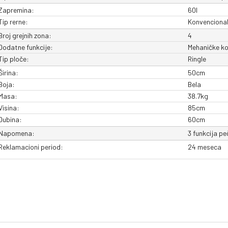
Zapremina:
60l
Tip rerne:
Konvenciona
Broj grejnih zona:
4
Dodatne funkcije:
Mehaničke k
Tip ploče:
Ringle
Širina:
50cm
Boja:
Bela
Masa:
38.7kg
Visina:
85cm
Dubina:
60cm
Napomena:
3 funkcija pe
Reklamacioni period:
24 meseca