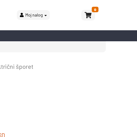
0
Moj nalog
rični šporet
SD.