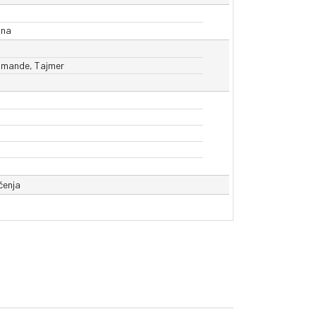
lna
omande, Tajmer
čenja