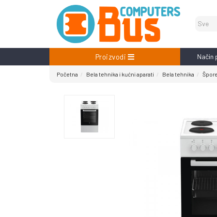
Proizvodi
Način 
Početna
Bela tehnika i kućni aparati
Bela tehnika
Špore