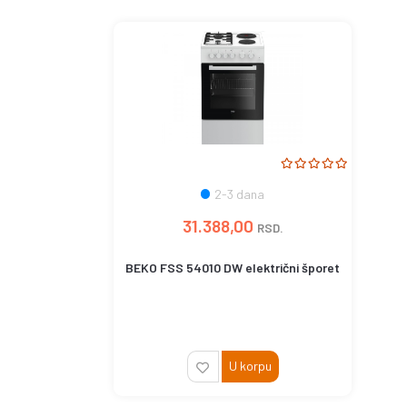
2-3 dana
31.388,00
RSD.
BEKO FSS 54010 DW električni šporet
U korpu