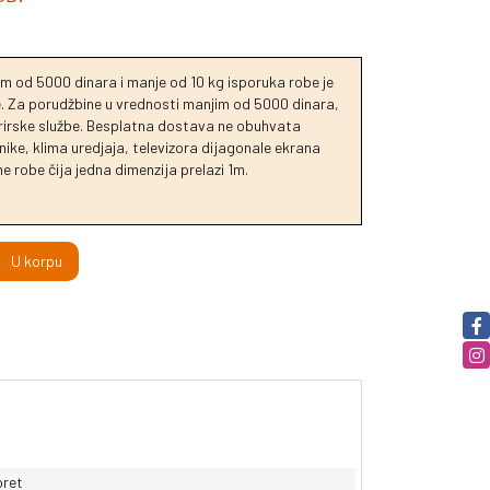
m od 5000 dinara i manje od 10 kg isporuka robe je
je. Za porudžbine u vrednosti manjim od 5000 dinara,
urirske službe. Besplatna dostava ne obuhvata
ike, klima uredjaja, televizora dijagonale ekrana
e robe čija jedna dimenzija prelazi 1m.
U korpu
oret