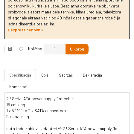
po cenovniku kurirske službe. Besplatna dostava ne obuhvata
proizvode iz asortimana bele tehnike, klima uredjaja, televizora
dijagonale ekrana većih od 49 inča i ostale gabaritne robe čija
jedna dimenzija prelazi 1m.
Dexpress cenovnik
Količina
U korpu
Specifikacija
Opis
Sadržaji
Deklaracija
Komentari
2 * Serial ATA power supply flat cable
15 cm long
1 x 5 1/4" to 2 x SATA connectors
Bulk packing
sata i hdd kablovi i adapteri ^^ 2 * Serial ATA power supply flat