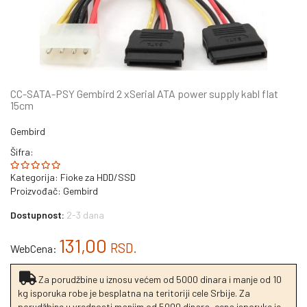
CC-SATA-PSY Gembird 2 xSerial ATA power supply kabl flat
15cm
Gembird
Šifra:
Kategorija:
Fioke za HDD/SSD
Proizvođač:
Gembird
Dostupnost:
2-3 dana
131,00
RSD.
WebCena:
Za porudžbine u iznosu većem od 5000 dinara i manje od 10
kg isporuka robe je besplatna na teritoriji cele Srbije. Za
porudžbine u vrednosti manjim od 5000 dinara, cena isporuke je