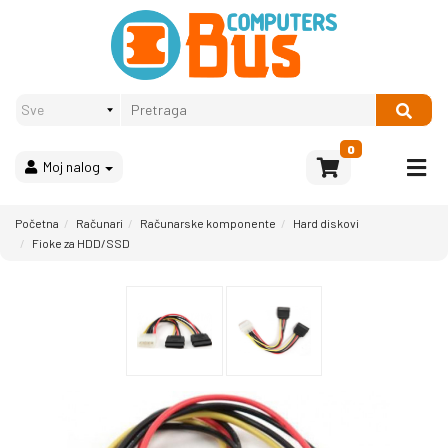
Proizvodi
Način
plaćanja
OPREMA
Računari
Multimedija
0
Moj nalog
Bela
tehnika
i
Početna
Računari
Računarske komponente
Hard diskovi
kućni
Fioke za HDD/SSD
aparati
Akcija
Rasprodaja
Sve
kategorije