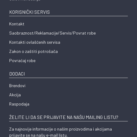
KORISNIČKI SERVIS
Kontakt
Saobraznost/Reklamacije/Servis/Povrat robe
Kontakti ovlašćenih servisa
Zakon o zaštiti potrošača
Povraćaj robe
DODACI
Brendovi
Akcija
Raspodaja
ŽELITE LI DA SE PRIJAVITE NA NAŠU MAILING LISTU?
Za najnovije informacije o našim proizvodima i akcijama
prijavite se na našu e-mail listu.