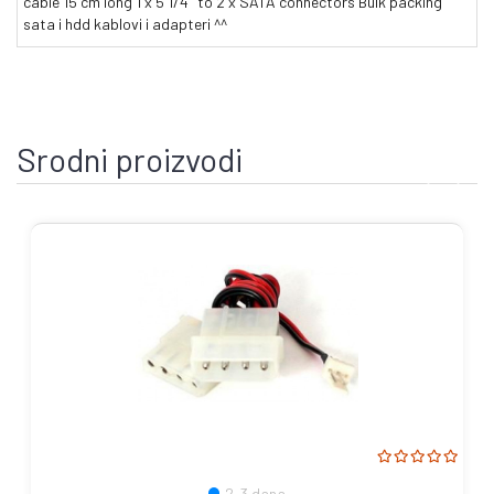
cable 15 cm long 1 x 5 1/4" to 2 x SATA connectors Bulk packing
sata i hdd kablovi i adapteri ^^
Srodni proizvodi
2-3 dana