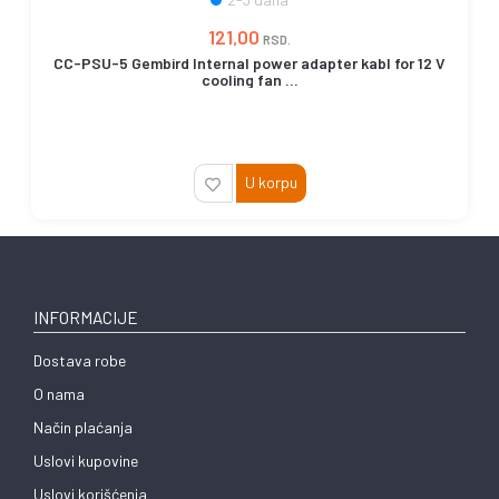
121,00
RSD.
CC-PSU-5 Gembird Internal power adapter kabl for 12 V
cooling fan ...
U korpu
INFORMACIJE
Dostava robe
O nama
Način plaćanja
Uslovi kupovine
Uslovi korišćenja