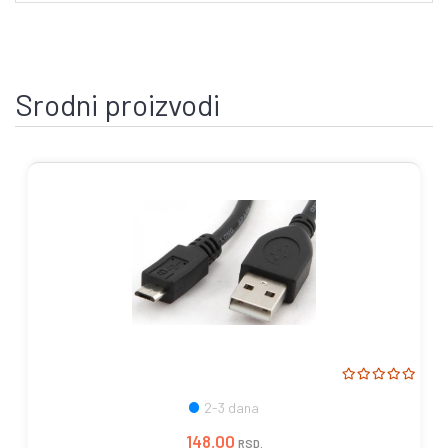
Srodni proizvodi
2-3 dana
148,00
RSD.