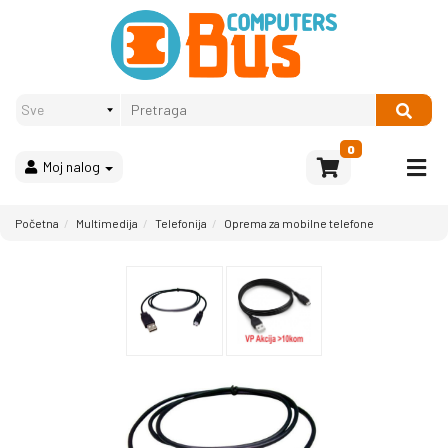
Proizvodi
Način
plaćanja
OPREMA
Računari
Multimedija
0
Moj nalog
Bela
tehnika
i
Početna
Multimedija
Telefonija
Oprema za mobilne telefone
kućni
aparati
Akcija
Rasprodaja
Sve
kategorije