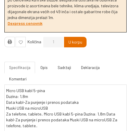
proizvode iz asortimana bele tehnike, klima uredjaja, televizora
dijagonale ekrana većih od 49 inča i ostale gabaritne robe čija
jedna dimenzija prelazi 1m.
Dexpress cenovnik
Količina
U korpu
Specifikacija
Opis
Sadržaji
Deklaracija
Komentari
Micro USB kabl 5-pina
Duzina: 1,8m
Data kabl-Za punjenje i prenos podataka
Muski USB na microUSB
Za telefone, tablete.. Micro USB kabl 5-pina Duzina: 1,8m Data
kabl-Za punjenje i prenos podataka Muski USB na microUSB Za
telefone, tablete..