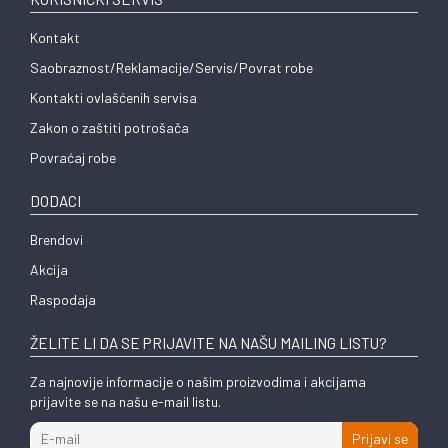
Kontakt
Saobraznost/Reklamacije/Servis/Povrat robe
Kontakti ovlašćenih servisa
Zakon o zaštiti potrošača
Povraćaj robe
DODACI
Brendovi
Akcija
Raspodaja
ŽELITE LI DA SE PRIJAVITE NA NAŠU MAILING LISTU?
Za najnovije informacije o našim proizvodima i akcijama
prijavite se na našu e-mail listu.
Prijavi se