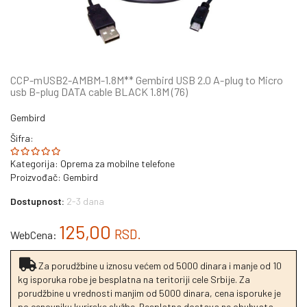
CCP-mUSB2-AMBM-1.8M** Gembird USB 2.0 A-plug to Micro
usb B-plug DATA cable BLACK 1.8M (76)
Gembird
Šifra:
Kategorija:
Oprema za mobilne telefone
Proizvođač:
Gembird
Dostupnost:
2-3 dana
125,00
RSD.
WebCena:
Za porudžbine u iznosu većem od 5000 dinara i manje od 10
kg isporuka robe je besplatna na teritoriji cele Srbije. Za
porudžbine u vrednosti manjim od 5000 dinara, cena isporuke je
po cenovniku kurirske službe. Besplatna dostava ne obuhvata