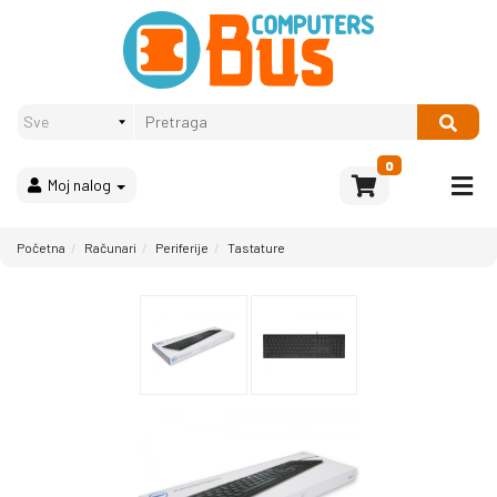
Proizvodi
Način
plaćanja
OPREMA
Računari
Multimedija
0
Moj nalog
Bela
tehnika
i
Početna
Računari
Periferije
Tastature
kućni
aparati
Akcija
Rasprodaja
Sve
kategorije