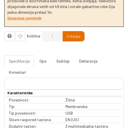
proizvode iz asortimana bele tehnike, klima uredjaja, televizora
dijagonale ekrana većih od 49 inča i ostale gabaritne robe čija
jedna dimenzija prelazi 1m.
Dexpress cenovnik
Količina
U korpu
Specifikacija
Opis
Sadržaji
Deklaracija
Komentari
Karakteristike
Povezivost:
Žična
Tip:
Membranska
Tip povezivosti:
USB
Slovni raspored tastera:
EN (US)
Dodatni tasteri:
3 multimedijalna tastera