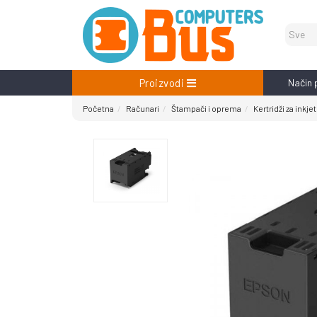
Proizvodi
Način 
Početna
Računari
Štampači i oprema
Kertridži za inkjet