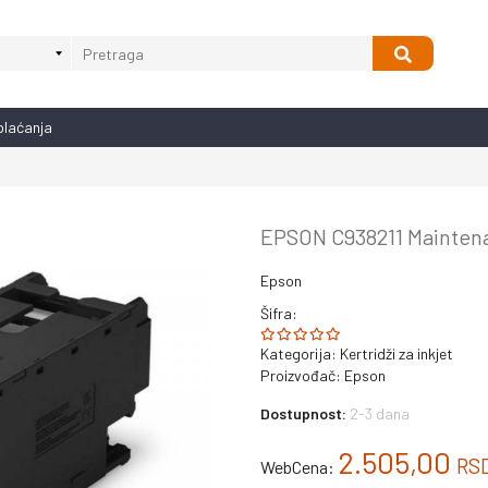
plaćanja
EPSON C938211 Mainten
Epson
Šifra:
Kategorija:
Kertridži za inkjet
Proizvođač:
Epson
Dostupnost:
2-3 dana
2.505,00
RS
WebCena: