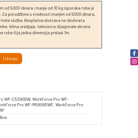
m od 5000 dinara i manje od 10 kg isporuka robe je
je. Za porudžbine u vrednosti manjim od 5000 dinara,
urirske službe. Besplatna dostava ne obuhvata
ike, klima uredjaja, televizora dijagonale ekrana
e robe čija jedna dimenzija prelazi 1m.
U korpu
ro WF-C5390DW, WorkForce Pro WF-
rkForce Pro WF-M5899DWF, WorkForce Pro
WF
 Box