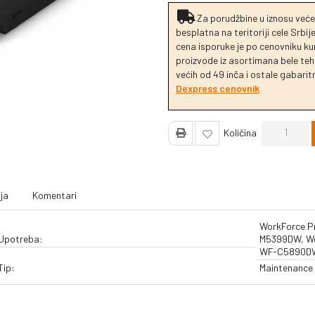
Za porudžbine u iznosu veće
besplatna na teritoriji cele Srbi
cena isporuke je po cenovniku k
proizvode iz asortimana bele tehn
većih od 49 inča i ostale gabaritn
Dexpress cenovnik
Količina
ja
Komentari
WorkForce P
Upotreba:
M5399DW, Wo
WF-C5890D
Tip:
Maintenance