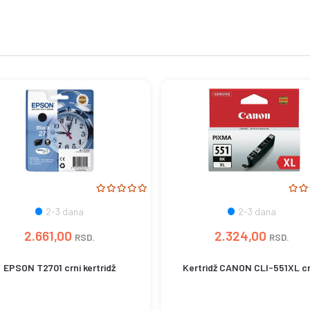
2-3 dana
2-3 dana
2.324,00
2.661,00
RSD.
RSD.
Kertridž CANON CLI-551XL c
EPSON T2701 crni kertridž