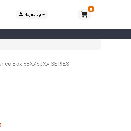
0
Moj nalog
ance Box 58XX53XX SERIES
D.