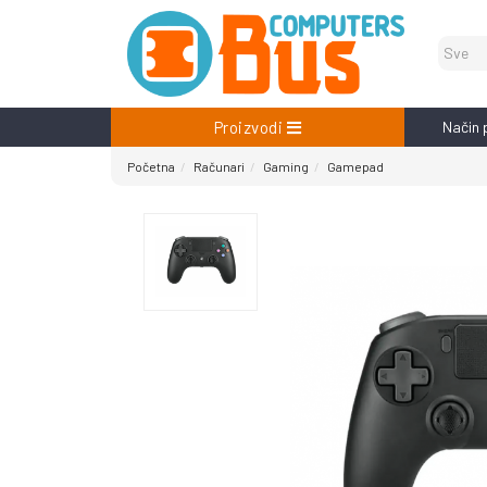
Proizvodi
Način 
Početna
Računari
Gaming
Gamepad