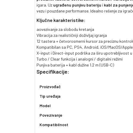
igara. Uz
ugrađenu punjivu bateriju
i
kabl za punjenj
vezu i pouzdane performanse. Idealno rešenje za igrače
Ključne karakteristike:
aovezivanje za slobodu kretanja
Vibracija za realističniji doživljaj igranja
12 tastera + četvorosmerni kursor za preciznu kontrol
Kompatibilan sa PC, PS4, Android, iOS/MacOS/Apple
X-input i Direct-input podrška za širu upotrebljivost 
Turbo / Clear funkcija i analogni / digitalni režimi
Punjiva baterija + kabl dužine 1.2 m (USB-C)
Specifikacije:
Proizvođač
Tip uređaja
Model
Povezivanje
Kompatibilnost