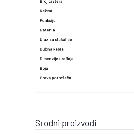
Broj tastera
Režimi
Funkcije
Baterija
Ulaz za slušalice
Dužina kabla
Dimenzije uređaja
Boja
Prava potrošača
Srodni proizvodi