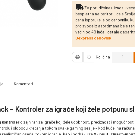
Za porudžbine u iznosu veće
besplatna na teritoriji cele Srbi
cena isporuke je po cenovniku k
proizvode iz asortimana bele tehn
većih od 49 inča i ostale gabaritn
Dexpress cenovnik
Količina
ja
Komentari
ack – Kontroler za igrače koji žele potpunu 
 kontroler
dizajniran za igrače koji žele udobnost, preciznost i mogućnost 
trolu i slobodu kretanja tokom svake gaming sesije – kod kuće, na računaru
 realističan osećaj tokom igranja, kao i podršku za
X-input i Direct-inpu