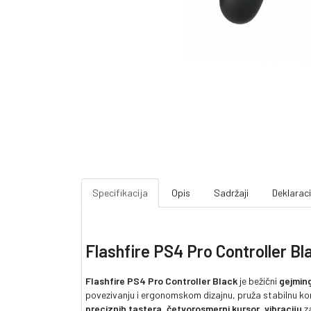
Specifikacija
Opis
Sadržaji
Deklaraci
Flashfire PS4 Pro Controller Bl
Flashfire PS4 Pro Controller Black
je bežični
gejming
povezivanju i ergonomskom dizajnu, pruža stabilnu kon
preciznih tastera
,
četvorosmerni kursor
,
vibraciju
za