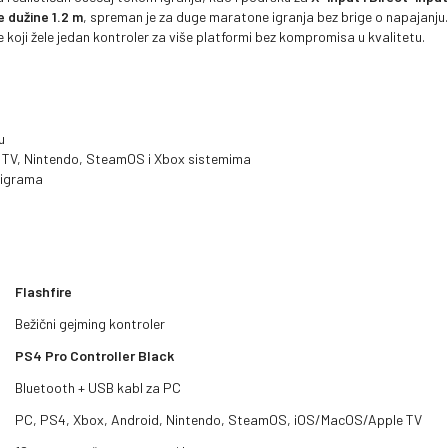
e dužine 1.2 m
, spreman je za duge maratone igranja bez brige o napajanju.
 koji žele jedan kontroler za više platformi bez kompromisa u kvalitetu.
u
 TV, Nintendo, SteamOS i Xbox sistemima
u igrama
Flashfire
Bežični gejming kontroler
PS4 Pro Controller Black
Bluetooth + USB kabl za PC
PC, PS4, Xbox, Android, Nintendo, SteamOS, iOS/MacOS/Apple TV