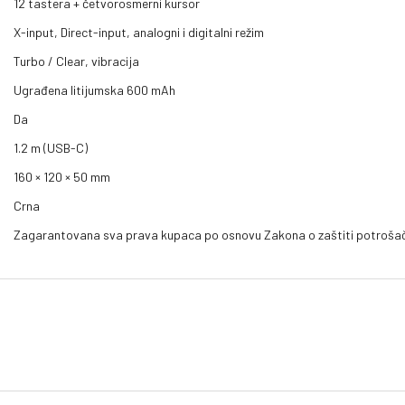
12 tastera + četvorosmerni kursor
X-input, Direct-input, analogni i digitalni režim
Turbo / Clear, vibracija
Ugrađena litijumska 600 mAh
Da
1.2 m (USB-C)
160 × 120 × 50 mm
Crna
Zagarantovana sva prava kupaca po osnovu Zakona o zaštiti potroša