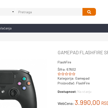
plaćanja
GAMEPAD FLASHFIRE SF
FlashFire
Šifra: 67602
Kategorija:
Gamepad
Proizvođač:
FlashFire
Dostupnost:
Na stanju
3.990,00
RS
WebCena: