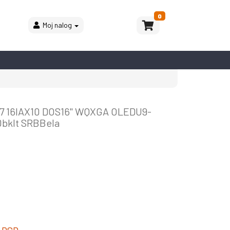
0
Moj nalog
7 16IAX10 DOS16'' WQXGA OLEDU9-
bklt SRBBela
0