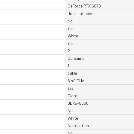
GeForce RTX 5070
Does not have
No
Yes
White
Yes
2
Consumer
1
36MB
5.40 GHz
Yes
Glare
DDR5-5600
No
White
No rotation
No