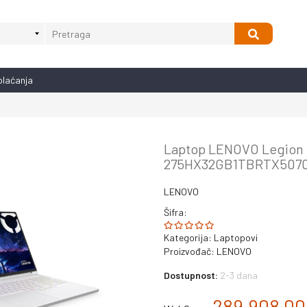
plaćanja
Laptop LENOVO Legion 
275HX32GB1TBRTX5070
LENOVO
Šifra:
Kategorija:
Laptopovi
Proizvođač:
LENOVO
Dostupnost:
2-3 dana
289.908,0