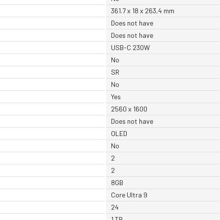
361.7 x 18 x 263,4 mm
Does not have
Does not have
USB-C 230W
No
SR
No
Yes
2560 x 1600
Does not have
OLED
No
2
2
8GB
Core Ultra 9
24
1 TB