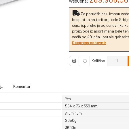
WebCena:
Za porudžbine u iznosu veće
besplatna na teritoriji cele Srbi
cena isporuke je po cenovniku k
proizvode iz asortimana bele tehn
većih od 49 inča i ostale gabaritn
Dexpress cenovnik
Količina
ja
Komentari
Yes
554 x 76 x 339 mm
Aluminum
2050g
3600g