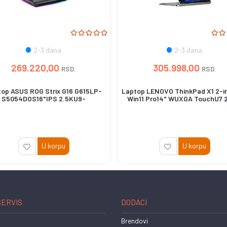
2-3 dana
2-3 dana
269.220,00
305.998,00
RSD.
RSD.
op ASUS ROG Strix G16 G615LP-
Laptop LENOVO ThinkPad X1 2-in
S5054DOS16"IPS 2.5KU9-
Win11 Pro14" WUXGA TouchU7 2
275HX32GB1TB...
U korpu
U korpu
SERVIS
DODACI
Brendovi