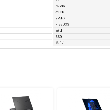
Nvidia
32 GB
275HX
Free DOS
Intel
SSD
16.0\"