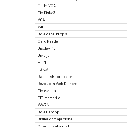
Model VGA
Tip Diska3
VGA
WiFi
Boja detaljni opis
Card Reader
Display Port
Divizija
HDMI
L3 keš
Radni takt procesora
Rezolucija Web Kamere
Tip ekrana
TIP memorije
WWAN
Boja Laptop
Brzina obrtaja diska
Čitač otisaka prstiju