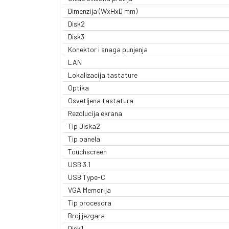
Dimenzija (WxHxD mm)
Disk2
Disk3
Konektor i snaga punjenja
LAN
Lokalizacija tastature
Optika
Osvetljena tastatura
Rezolucija ekrana
Tip Diska2
Tip panela
Touchscreen
USB 3.1
USB Type-C
VGA Memorija
Tip procesora
Broj jezgara
Disk1