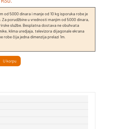
RSD.
m od 5000 dinara i manje od 10 kg isporuka robe je
je. Za porudžbine u vrednosti manjim od 5000 dinara,
urirske službe. Besplatna dostava ne obuhvata
ike, klima uredjaja, televizora dijagonale ekrana
e robe čija jedna dimenzija prelazi 1m.
U korpu