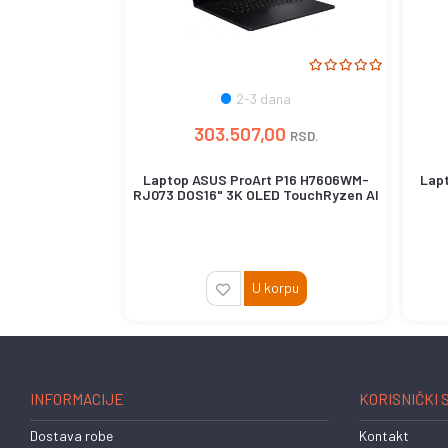
2-3 dana
303.507,00
RSD.
Laptop ASUS ProArt P16 H7606WM-
Lapt
RJ073 DOS16" 3K OLED TouchRyzen AI
9...
U korpu
INFORMACIJE
KORISNIČKI 
Dostava robe
Kontakt