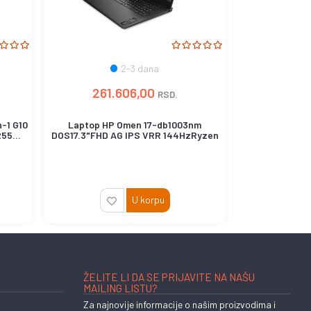
2-3 dana
261.606,00
RSD.
-1 G10
Laptop HP Omen 17-db1003nm
55...
DOS17.3"FHD AG IPS VRR 144HzRyzen
AI 7-3...
U korpu
ŽELITE LI DA SE PRIJAVITE NA NAŠU
MAILING LISTU?
Za najnovije informacije o našim proizvodima i