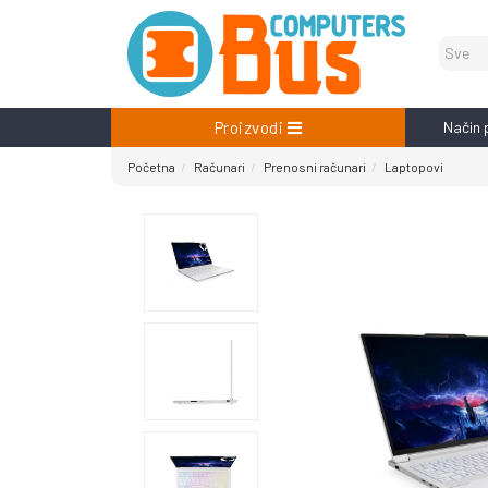
Proizvodi
Način 
Početna
Računari
Prenosni računari
Laptopovi