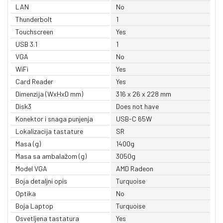
LAN
No
Thunderbolt
1
Touchscreen
Yes
USB 3.1
1
VGA
No
WiFi
Yes
Card Reader
Yes
Dimenzija (WxHxD mm)
316 x 26 x 228 mm
Disk3
Does not have
Konektor i snaga punjenja
USB-C 65W
Lokalizacija tastature
SR
Masa (g)
1400g
Masa sa ambalažom (g)
3050g
Model VGA
AMD Radeon
Boja detaljni opis
Turquoise
Optika
No
Boja Laptop
Turquoise
Osvetljena tastatura
Yes