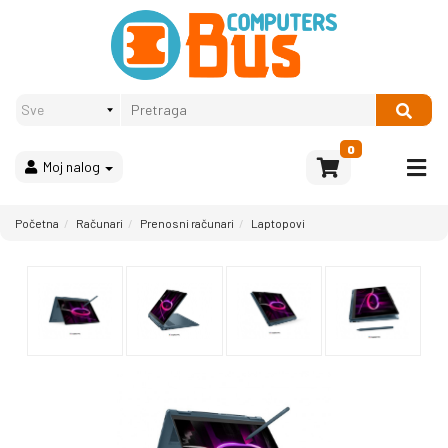
Proizvodi
Način
plaćanja
OPREMA
Računari
Multimedija
0
Moj nalog
Bela
tehnika
i
Početna
Računari
Prenosni računari
Laptopovi
kućni
aparati
Akcija
Rasprodaja
Sve
kategorije