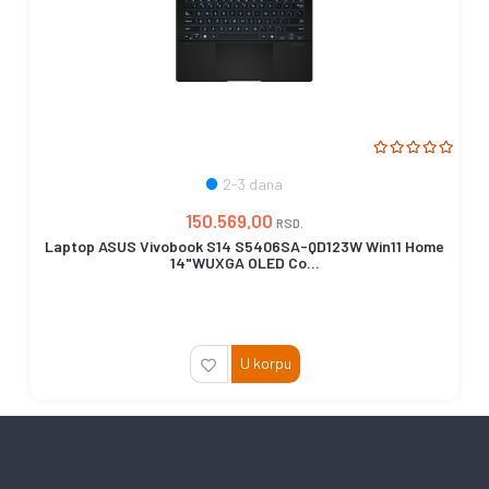
2-3 dana
150.569,00
RSD.
Laptop ASUS Vivobook S14 S5406SA-QD123W Win11 Home
14"WUXGA OLED Co...
U korpu