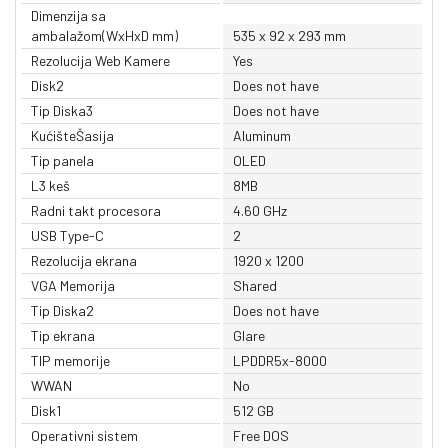
Dimenzija sa
ambalažom(WxHxD mm)
535 x 92 x 293 mm
Rezolucija Web Kamere
Yes
Disk2
Does not have
Tip Diska3
Does not have
KućišteŠasija
Aluminum
Tip panela
OLED
L3 keš
8MB
Radni takt procesora
4.60 GHz
USB Type-C
2
Rezolucija ekrana
1920 x 1200
VGA Memorija
Shared
Tip Diska2
Does not have
Tip ekrana
Glare
TIP memorije
LPDDR5x-8000
WWAN
No
Disk1
512 GB
Operativni sistem
Free DOS