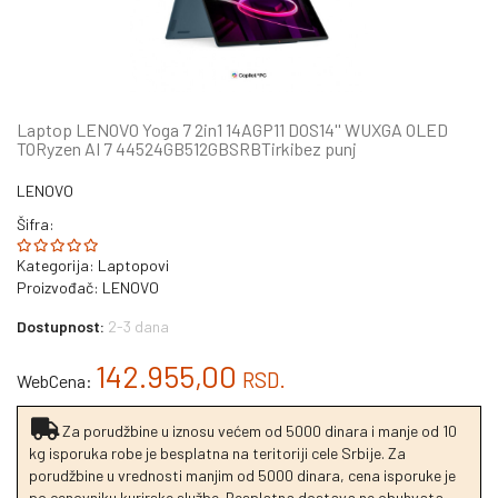
Laptop LENOVO Yoga 7 2in1 14AGP11 DOS14'' WUXGA OLED
TORyzen AI 7 44524GB512GBSRBTirkibez punj
LENOVO
Šifra:
Kategorija:
Laptopovi
Proizvođač:
LENOVO
Dostupnost:
2-3 dana
142.955,00
RSD.
WebCena:
Za porudžbine u iznosu većem od 5000 dinara i manje od 10
kg isporuka robe je besplatna na teritoriji cele Srbije. Za
porudžbine u vrednosti manjim od 5000 dinara, cena isporuke je
po cenovniku kurirske službe. Besplatna dostava ne obuhvata