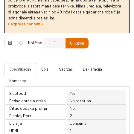
proizvode iz asortimana bele tehnike, klima uredjaja, televizora
dijagonale ekrana većih od 49 inča i ostale gabaritne robe čija
jedna dimenzija prelazi 1m.
Dexpress cenovnik
Količina
U korpu
Specifikacija
Opis
Sadržaji
Deklaracija
Komentari
Bluetooth
Yes
Brzina obrtaja diska
No rotation
Čitač otisaka prstiju
No
Display Port
2
Divizija
Consumer
HDMI
1