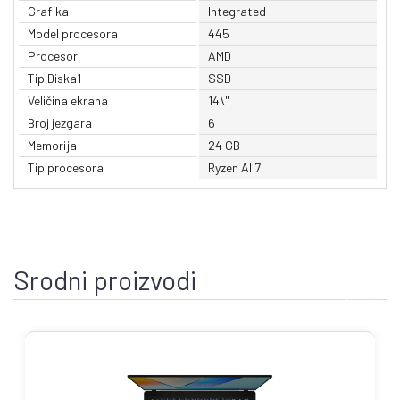
Grafika
Integrated
Model procesora
445
Procesor
AMD
Tip Diska1
SSD
Veličina ekrana
14\"
Broj jezgara
6
Memorija
24 GB
Tip procesora
Ryzen AI 7
Srodni proizvodi