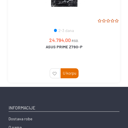
2-3 dana
24.794,00
RSD.
ASUS PRIME Z790-P
U korpu
INFORMACIJE
Dostava robe
O nama