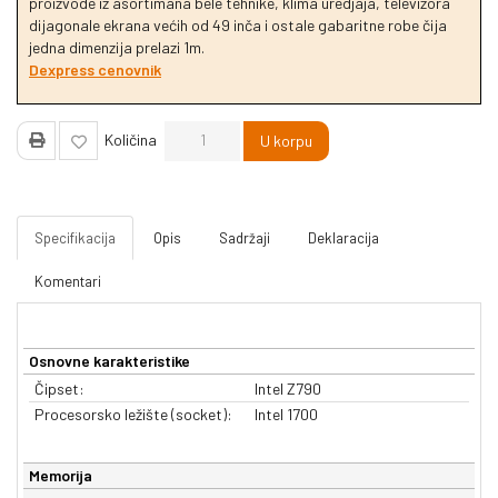
proizvode iz asortimana bele tehnike, klima uredjaja, televizora
dijagonale ekrana većih od 49 inča i ostale gabaritne robe čija
jedna dimenzija prelazi 1m.
Dexpress cenovnik
Količina
U korpu
Specifikacija
Opis
Sadržaji
Deklaracija
Komentari
Osnovne karakteristike
Čipset:
Intel Z790
Procesorsko ležište (socket):
Intel 1700
Memorija