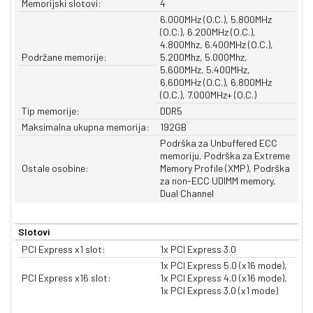
Memorijski slotovi:
4
6.000MHz (O.C.), 5.800MHz
(O.C.), 6.200MHz (O.C.),
4.800Mhz, 6.400MHz (O.C.),
Podržane memorije:
5.200Mhz, 5.000Mhz,
5.600MHz, 5.400MHz,
6.600MHz (O.C.), 6.800MHz
(O.C.), 7.000MHz+ (O.C.)
Tip memorije:
DDR5
Maksimalna ukupna memorija:
192GB
Podrška za Unbuffered ECC
memoriju, Podrška za Extreme
Ostale osobine:
Memory Profile (XMP), Podrška
za non-ECC UDIMM memory,
Dual Channel
Slotovi
PCI Express x1 slot:
1x PCI Express 3.0
1x PCI Express 5.0 (x16 mode),
PCI Express x16 slot:
1x PCI Express 4.0 (x16 mode),
1x PCI Express 3.0 (x1 mode)