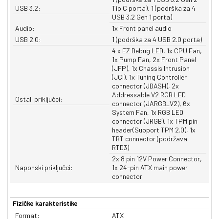
USB 3.2:
Tip C porta), 1 (podrška za 4
USB 3.2 Gen 1 porta)
Audio:
1x Front panel audio
USB 2.0:
1 (podrška za 4 USB 2.0 porta)
4 x EZ Debug LED, 1x CPU Fan,
1x Pump Fan, 2x Front Panel
(JFP), 1x Chassis Intrusion
(JCI), 1x Tuning Controller
connector (JDASH), 2x
Addressable V2 RGB LED
Ostali priključci:
connector (JARGB_V2), 6x
System Fan, 1x RGB LED
connector (JRGB), 1x TPM pin
header(Support TPM 2.0), 1x
TBT connector (podržava
RTD3)
2x 8 pin 12V Power Connector,
Naponski priključci:
1x 24-pin ATX main power
connector
Fizičke karakteristike
Format:
ATX