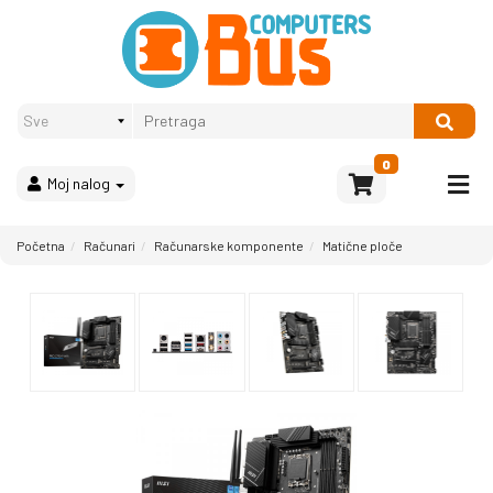
Proizvodi
Način
plaćanja
OPREMA
Računari
Multimedija
0
Moj nalog
Bela
tehnika
i
Početna
Računari
Računarske komponente
Matične ploče
kućni
aparati
Akcija
Rasprodaja
Sve
kategorije