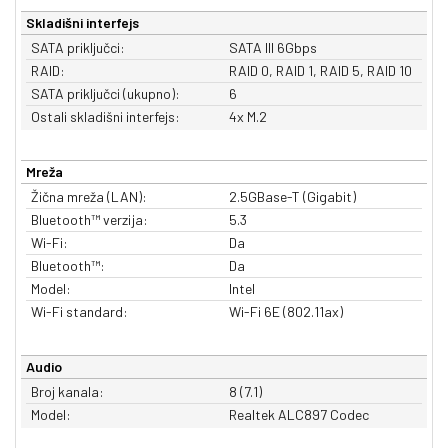
Skladišni interfejs
SATA priključci:
SATA III 6Gbps
RAID:
RAID 0, RAID 1, RAID 5, RAID 10
SATA priključci (ukupno):
6
Ostali skladišni interfejs:
4x M.2
Mreža
Žična mreža (LAN):
2.5GBase-T (Gigabit)
Bluetooth™ verzija:
5.3
Wi-Fi:
Da
Bluetooth™:
Da
Model:
Intel
Wi-Fi standard:
Wi-Fi 6E (802.11ax)
Audio
Broj kanala:
8 (7.1)
Model:
Realtek ALC897 Codec