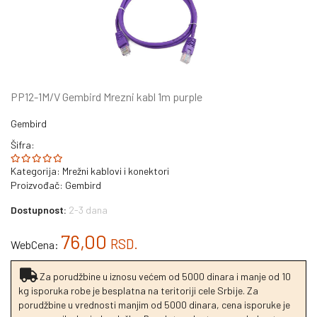
PP12-1M/V Gembird Mrezni kabl 1m purple
Gembird
Šifra:
Kategorija:
Mrežni kablovi i konektori
Proizvođač:
Gembird
Dostupnost:
2-3 dana
76,00
RSD.
WebCena:
Za porudžbine u iznosu većem od 5000 dinara i manje od 10
kg isporuka robe je besplatna na teritoriji cele Srbije. Za
porudžbine u vrednosti manjim od 5000 dinara, cena isporuke je