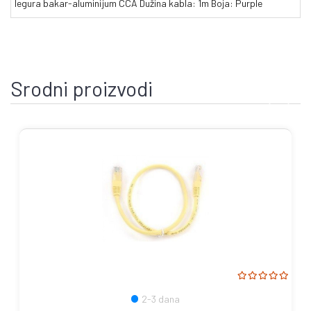
legura bakar-aluminijum CCA Dužina kabla: 1m Boja: Purple
Srodni proizvodi
2-3 dana