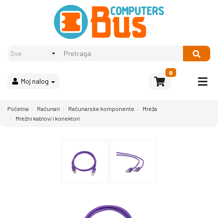
Proizvodi
Način
plaćanja
OPREMA
Računari
Multimedija
0
Moj nalog
Bela
tehnika
i
Početna
Računari
Računarske komponente
Mreža
kućni
Mrežni kablovi i konektori
aparati
Akcija
Rasprodaja
Sve
kategorije