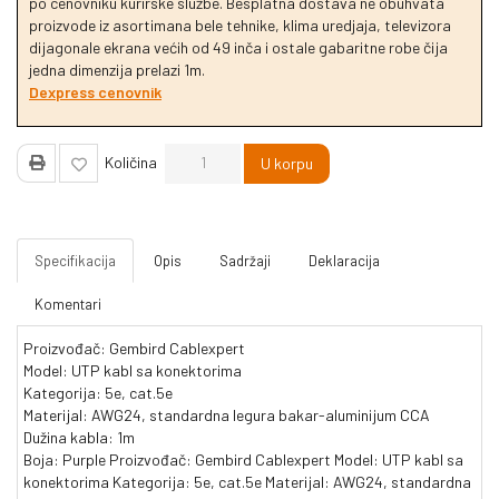
po cenovniku kurirske službe. Besplatna dostava ne obuhvata
proizvode iz asortimana bele tehnike, klima uredjaja, televizora
dijagonale ekrana većih od 49 inča i ostale gabaritne robe čija
jedna dimenzija prelazi 1m.
Dexpress cenovnik
Količina
U korpu
Specifikacija
Opis
Sadržaji
Deklaracija
Komentari
Proizvođač: Gembird Cablexpert
Model: UTP kabl sa konektorima
Kategorija: 5e, cat.5e
Materijal: AWG24, standardna legura bakar-aluminijum CCA
Dužina kabla: 1m
Boja: Purple Proizvođač: Gembird Cablexpert Model: UTP kabl sa
konektorima Kategorija: 5e, cat.5e Materijal: AWG24, standardna