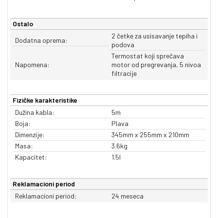
Ostalo
2 četke za usisavanje tepiha i
Dodatna oprema:
podova
Termostat koji sprečava
Napomena:
motor od pregrevanja, 5 nivoa
filtracije
Fizičke karakteristike
Dužina kabla:
5m
Boja:
Plava
Dimenzije:
345mm x 255mm x 210mm
Masa:
3.6kg
Kapacitet:
1.5l
Reklamacioni period
Reklamacioni period:
24 meseca