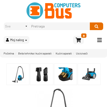
Proizvodi
Način
plaćanja
OPREMA
Računari
Multimedija
0
Moj nalog
Bela
tehnika
i
Početna
Bela tehnika i kućni aparati
Kućni aparati
Usisivači
kućni
aparati
Akcija
Rasprodaja
Sve
kategorije