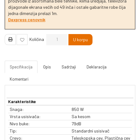
proizvode iz asortimana bele tehnike, klima uredjaja, televizora
dijagonale ekrana većih od 49 inča i ostale gabaritne robe čija
jedna dimenzija prelazi 1m.
Dexpress cenovnik
Količina
U korpu
Specifikacija
Opis
Sadržaji
Deklaracija
Komentari
Karakteristike
Snaga:
850 W
Vrsta usisivača:
Sa kesom
Nivo buke:
79dB
Tip:
Standardni usisivač
Crevo:
Teleskopska cev, Plastična cev