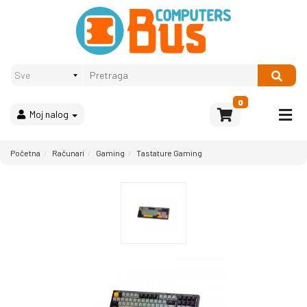
Proizvodi
Način
plaćanja
OPREMA
Računari
Multimedija
0
Moj nalog
Bela
tehnika
i
Početna
Računari
Gaming
Tastature Gaming
kućni
aparati
Akcija
Rasprodaja
Sve
kategorije