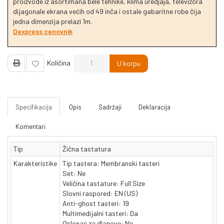
proizvode iz asortimana bele tehnike, klima uredjaja, televizora
dijagonale ekrana većih od 49 inča i ostale gabaritne robe čija
jedna dimenzija prelazi 1m.
Dexpress cenovnik
Količina
U korpu
Specifikacija
Opis
Sadržaji
Deklaracija
Komentari
Tip
Žična tastatura
Karakteristike
Tip tastera: Membranski tasteri
Set: Ne
Veličina tastature: Full Size
Slovni raspored: EN (US)
Anti-ghost tasteri: 19
Multimedijalni tasteri: Da
Oslonac za dlanove: Ne