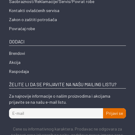
Saobraznost/Reklamacije/Servis/Povrat robe
Kontakti ovlašćenih servisa
Zakon o zaštiti potrošača
Povraćaj robe
DODACI
Brendovi
Akcija
Raspodaja
ŽELITE LI DA SE PRIJAVITE NA NAŠU MAILING LISTU?
Za najnovije informacije o našim proizvodima i akcijama
prijavite se na našu e-mail listu.
Prijavi se
Cene su informativnog karaktera. Prodavac ne odgovara za
tačnost cena iskazanih na sajtu, zadržava pravo izmena cena.