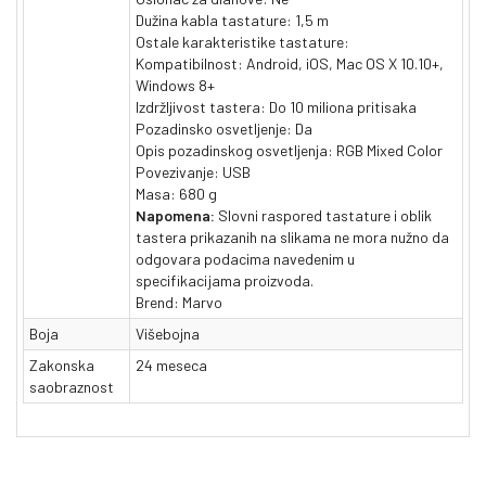
Dužina kabla tastature: 1,5 m
Ostale karakteristike tastature:
Kompatibilnost: Android, iOS, Mac OS X 10.10+,
Windows 8+
Izdržljivost tastera: Do 10 miliona pritisaka
Pozadinsko osvetljenje: Da
Opis pozadinskog osvetljenja: RGB Mixed Color
Povezivanje: USB
Masa: 680 g
Napomena:
Slovni raspored tastature i oblik
tastera prikazanih na slikama ne mora nužno da
odgovara podacima navedenim u
specifikacijama proizvoda.
Brend: Marvo
Boja
Višebojna
Zakonska
24 meseca
saobraznost