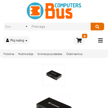
Proizvodi
Način
plaćanja
OPREMA
Računari
Multimedija
0
Moj nalog
Bela
tehnika
i
Početna
Multimedija
Snimanje podataka
Čitači kartica
kućni
aparati
Akcija
Rasprodaja
Sve
kategorije