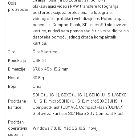
Opis
olakšavajući video i RAW transfere fotografija i
proizvoda:
postprodukciju za profesionalne fotografe,
videografe i grafičke i web dizajnere. Pored toga,
poseduje i CompactFlash, SD i microSD slotove za
kartice, nudeći vam prenos različitih vrsta digitalnih
datoteka pomoću jednog čitača kompaktnih
kartica.
Tip:
Čitač kartica
Konekcija:
USB 3.1
Dimenzije:
67.6 x 45 x 15.2 mm
Masa:
30.6 g
Boja:
Crna
SDHC (UHS-II), SDXC (UHS-II), SDHC (UHS-I)/SDXC
Podržane
(UHS-I), microSDHC (UHS-I), microSDXC (UHS-I),
kartice:
CompactFlash (UDMA6), CompactFlash (UDMA7)
Slotovi za kartice: SD/ Micro SD / Compact Flash
Podržani
operativni
Windows 7,8,10, Mac OS 10.2 i noviji
sistemi: