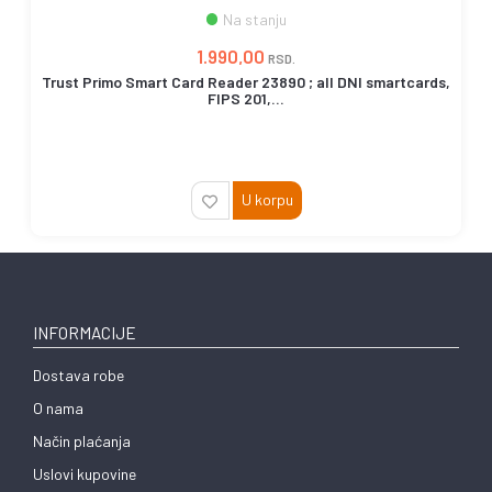
Na stanju
1.990,00
RSD.
Trust Primo Smart Card Reader 23890 ; all DNI smartcards,
FIPS 201,...
U korpu
INFORMACIJE
Dostava robe
O nama
Način plaćanja
Uslovi kupovine