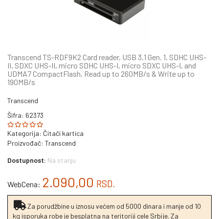
Transcend TS-RDF9K2 Card reader, USB 3.1 Gen. 1, SDHC UHS-
II, SDXC UHS-II, micro SDHC UHS-I, micro SDXC UHS-I, and
UDMA7 CompactFlash, Read up to 260MB/s & Write up to
190MB/s
Transcend
Šifra: 62373
Kategorija:
Čitači kartica
Proizvođač:
Transcend
Dostupnost:
Na stanju
2.090,00
RSD.
WebCena:
Za porudžbine u iznosu većem od 5000 dinara i manje od 10
kg isporuka robe je besplatna na teritoriji cele Srbije. Za