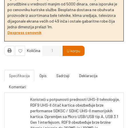
porudžbine u vrednosti manjim od 5000 dinara, cena isporuke je
po cenovniku kurirske službe. Besplatna dostava ne obuhvata
proizvode iz asortimana bele tehnike, klima uredjaja, televizora
dijagonale ekrana većih od 49 inča i ostale gabaritne robe čija
jedna dimenzija prelazi 1m.
Dexpress cenovnik
Količina
U korpu
Specifikacija
Opis
Sadržaji
Deklaracija
Komentari
Koristeći u potpunosti prednosti UHS-II tehnologije,
RDF9 UHS-II čitač kartica obezbeđuje brze
performanse SDKSC / SDHC UHS-II memorijskih
kartica. Opremljen sa Micro USB/USB tip A, USB 3.1
Gen 1 interfejsom, RDF9 obezbeđuje brze brzine
čitanja i pisanja do 260MB /s i 190MB /s,