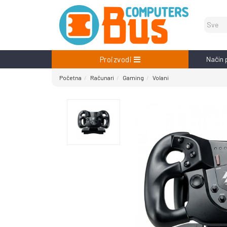
Proizvodi
Način 
Početna
Računari
Gaming
Volani