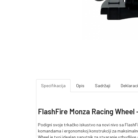
Specifikacija
Opis
Sadržaji
Deklaraci
FlashFire Monza Racing Wheel –
Podigni svoje trkačko iskustvo na novi nivo sa FlashF
komandama i ergonomskoj konstrukciji za maksimalnu ud
Wheel je tvoj idealan saputnik za stvaranje uzbudljive 