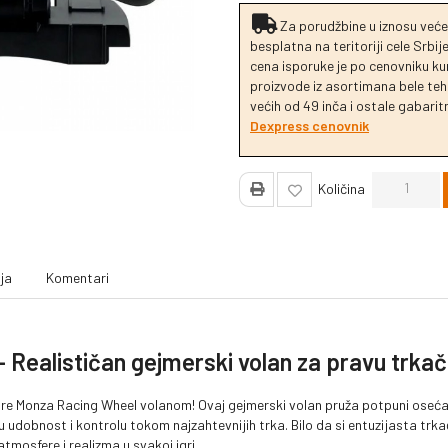
Za porudžbine u iznosu veće
besplatna na teritoriji cele Srbi
cena isporuke je po cenovniku k
proizvode iz asortimana bele tehn
većih od 49 inča i ostale gabaritn
Dexpress cenovnik
Količina
ja
Komentari
 Realističan gejmerski volan za pravu trka
ire Monza Racing Wheel volanom! Ovaj gejmerski volan pruža potpuni osećaj 
obnost i kontrolu tokom najzahtevnijih trka. Bilo da si entuzijasta trkač
atmosfere i realizma u svakoj igri.