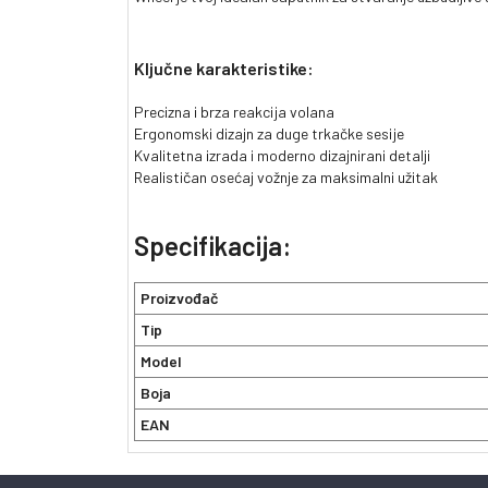
Ključne karakteristike:
Precizna i brza reakcija volana
Ergonomski dizajn za duge trkačke sesije
Kvalitetna izrada i moderno dizajnirani detalji
Realističan osećaj vožnje za maksimalni užitak
Specifikacija:
Proizvođač
Tip
Model
Boja
EAN