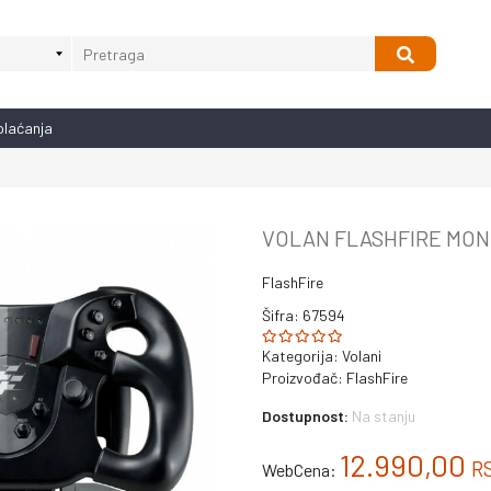
plaćanja
VOLAN FLASHFIRE MON
FlashFire
Šifra: 67594
Kategorija:
Volani
Proizvođač:
FlashFire
Dostupnost:
Na stanju
12.990,00
R
WebCena: