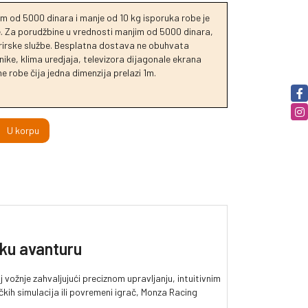
m od 5000 dinara i manje od 10 kg isporuka robe je
je. Za porudžbine u vrednosti manjim od 5000 dinara,
urirske službe. Besplatna dostava ne obuhvata
ike, klima uredjaja, televizora dijagonale ekrana
e robe čija jedna dimenzija prelazi 1m.
U korpu
čku avanturu
vožnje zahvaljujući preciznom upravljanju, intuitivnim
kih simulacija ili povremeni igrač, Monza Racing