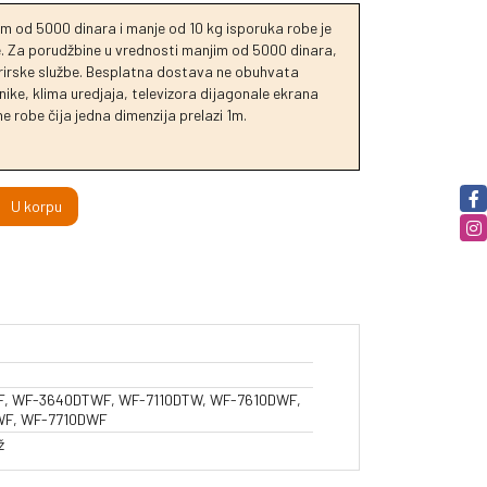
m od 5000 dinara i manje od 10 kg isporuka robe je
je. Za porudžbine u vrednosti manjim od 5000 dinara,
urirske službe. Besplatna dostava ne obuhvata
ike, klima uredjaja, televizora dijagonale ekrana
e robe čija jedna dimenzija prelazi 1m.
U korpu
, WF-3640DTWF, WF-7110DTW, WF-7610DWF,
F, WF-7710DWF
ž