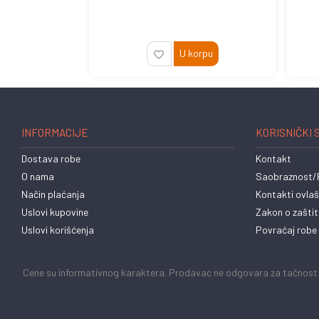
U korpu
INFORMACIJE
KORISNIČKI 
Dostava robe
Kontakt
O nama
Saobraznost/R
Način plaćanja
Kontakti ovlaš
Uslovi kupovine
Zakon o zaštit
Uslovi korišćenja
Povraćaj robe
Cene su informativnog karaktera. Prodavac ne odgovara za tačnost ce