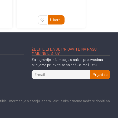
U korpu
ŽELITE LI DA SE PRIJAVITE NA NAŠU
MAILING LISTU?
Za najnovije informacije o našim proizvodima i
akcijama prijavite se na našu e-mail listu.
Prijavi se
kle, informacije o stanju lagera i aktuelnim cenama možete dobiti na