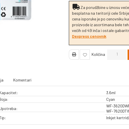
Za porudžbine u iznosu veće
besplatna na teritoriji cele Srbi
cena isporuke je po cenovniku k
proizvode iz asortimana bele tehn
većih od 49 inča i ostale gabaritn
Dexpress cenovnik
Količina
ja
Komentari
Kapacitet:
3.6ml
Boja:
Cyan
WF-3620DWF
Upotreba:
WF-7620DTW
Tip:
Inkjet kertrid