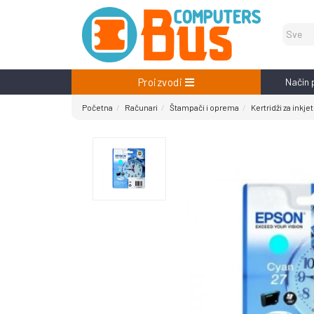
Proizvodi
Način 
Početna
Računari
Štampači i oprema
Kertridži za inkjet