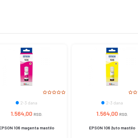
2-3 dana
2-3 dana
1.564,00
1.564,00
RSD.
RSD.
EPSON 106 magenta mastilo
EPSON 106 žuto mastilo