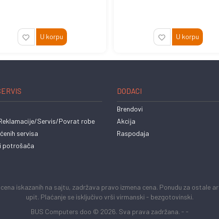
U korpu
U korpu
SERVIS
DODACI
Brendovi
eklamacije/Servis/Povrat robe
Akcija
ćenih servisa
Raspodaja
i potrošača
na iskazanih na sajtu, zadržava pravo izmena cena. Ponudu za ostale arti
upit. Plaćanje se isključivo vrši virmanski - bezgotovinski.
BUS Computers doo © 2026. Sva prava zadržana. -
-