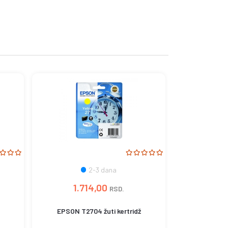
2-3 dana
1.714,00
RSD.
EPSON T2704 žuti kertridž