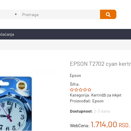
plaćanja
EPSON T2702 cyan kertr
Epson
Šifra:
Kategorija:
Kertridži za inkjet
Proizvođač:
Epson
Dostupnost:
2-3 dana
1.714,00
RSD.
WebCena: