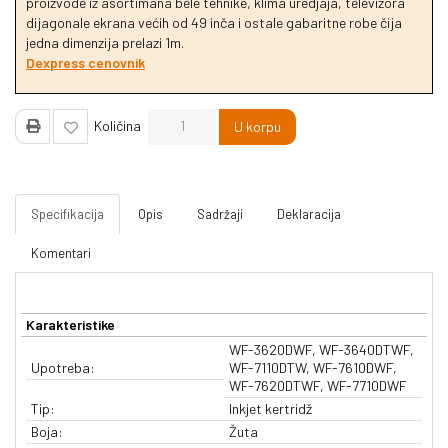
proizvode iz asortimana bele tehnike, klima uredjaja, televizora
dijagonale ekrana većih od 49 inča i ostale gabaritne robe čija
jedna dimenzija prelazi 1m.
Dexpress cenovnik
Količina
U korpu
Specifikacija
Opis
Sadržaji
Deklaracija
Komentari
Karakteristike
WF-3620DWF, WF-3640DTWF,
Upotreba:
WF-7110DTW, WF-7610DWF,
WF-7620DTWF, WF-7710DWF
Tip:
Inkjet kertridž
Boja:
Žuta