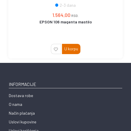
2-3 dana
1.564,00
RSD.
EPSON 106 magenta mastilo
U korpu
INFORMACIJE
Dostava robe
O nama
Način plaćanja
Uslovi kupovine
Uslovi korišćenja