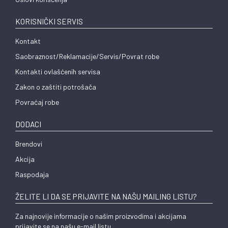
KORISNIČKI SERVIS
Kontakt
Saobraznost/Reklamacije/Servis/Povrat robe
Kontakti ovlašćenih servisa
Zakon o zaštiti potrošača
Povraćaj robe
DODACI
Brendovi
Akcija
Raspodaja
ŽELITE LI DA SE PRIJAVITE NA NAŠU MAILING LISTU?
Za najnovije informacije o našim proizvodima i akcijama
prijavite se na našu e-mail listu.