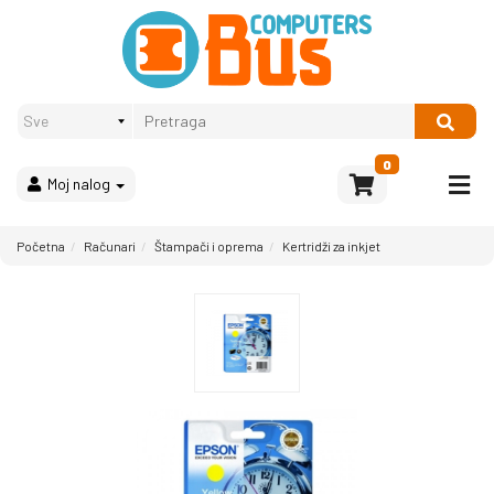
Proizvodi
Način
plaćanja
OPREMA
Računari
Multimedija
0
Moj nalog
Bela
tehnika
i
Početna
Računari
Štampači i oprema
Kertridži za inkjet
kućni
aparati
Akcija
Rasprodaja
Sve
kategorije