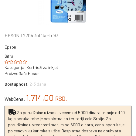
EPSON T2704 žuti kertridž
Epson
Šifra:
Kategorija:
Kertridži za inkjet
Proizvođač:
Epson
Dostupnost:
2-3 dana
1.714,00
RSD.
WebCena:
Za porudžbine u iznosu većem od 5000 dinara i manje od 10
kg isporuka robe je besplatna na teritoriji cele Srbije. Za
porudžbine u vrednosti manjim od 5000 dinara, cena isporuke je
po cenovniku kurirske službe. Besplatna dostava ne obuhvata