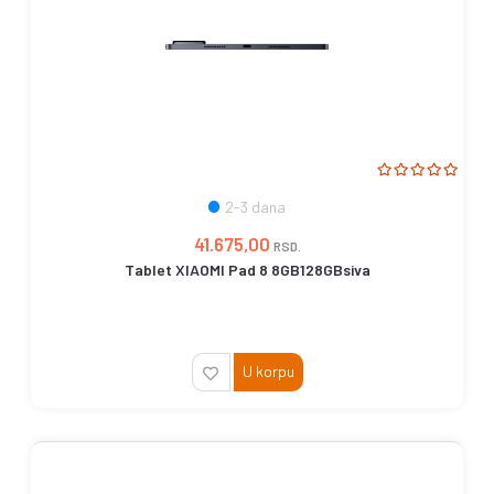
2-3 dana
41.675,00
RSD.
Tablet XIAOMI Pad 8 8GB128GBsiva
U korpu