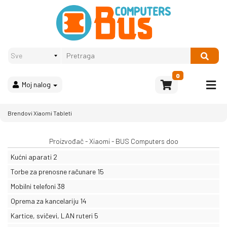
Proizvodi
Način
plaćanja
OPREMA
Računari
Multimedija
0
Moj nalog
Bela
tehnika
i
Brendovi
Xiaomi
Tableti
kućni
aparati
Proizvođač - Xiaomi - BUS Computers doo
Akcija
Kućni aparati
2
Rasprodaja
Torbe za prenosne računare
15
Mobilni telefoni
38
Sve
kategorije
Oprema za kancelariju
14
Kartice, svičevi, LAN ruteri
5