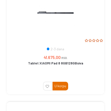
2-3 dana
41.675,00
RSD.
Tablet XIAOMI Pad 8 8GB128GBsiva
U korpu