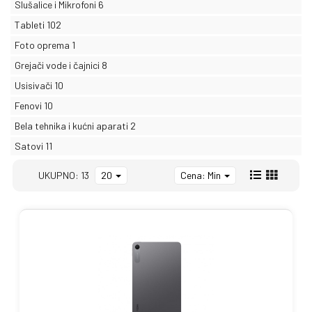
Slušalice i Mikrofoni
6
Tableti
102
Foto oprema
1
Grejači vode i čajnici
8
Usisivači
10
Fenovi
10
Bela tehnika i kućni aparati
2
Satovi
11
UKUPNO: 13
20
Cena: Min