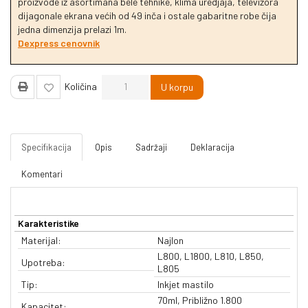
proizvode iz asortimana bele tehnike, klima uredjaja, televizora
dijagonale ekrana većih od 49 inča i ostale gabaritne robe čija
jedna dimenzija prelazi 1m.
Dexpress cenovnik
Količina
U korpu
Specifikacija
Opis
Sadržaji
Deklaracija
Komentari
Karakteristike
Materijal:
Najlon
L800, L1800, L810, L850,
Upotreba:
L805
Tip:
Inkjet mastilo
70ml, Približno 1.800
Kapacitet: