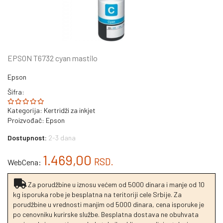
EPSON T6732 cyan mastilo
Epson
Šifra:
Kategorija:
Kertridži za inkjet
Proizvođač:
Epson
Dostupnost:
2-3 dana
1.469,00
RSD.
WebCena:
Za porudžbine u iznosu većem od 5000 dinara i manje od 10
kg isporuka robe je besplatna na teritoriji cele Srbije. Za
porudžbine u vrednosti manjim od 5000 dinara, cena isporuke je
po cenovniku kurirske službe. Besplatna dostava ne obuhvata