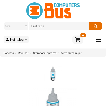
Proizvodi
Način
plaćanja
OPREMA
Računari
Multimedija
0
Moj nalog
Bela
tehnika
i
Početna
Računari
Štampači i oprema
Kertridži za inkjet
kućni
aparati
Akcija
Rasprodaja
Sve
kategorije