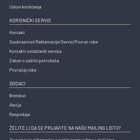
Uslovi korišćenja
KORISNIČKI SERVIS
Kontakt
Saobraznost/Reklamacije/Servis/Povrat robe
Kontakti ovlašćenih servisa
Zakon o zaštiti potrošača
Povraćaj robe
DODACI
Brendovi
Akcija
Raspodaja
ŽELITE LI DA SE PRIJAVITE NA NAŠU MAILING LISTU?
Za najnovije informacije o našim proizvodima i akcijama