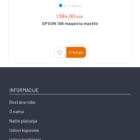
2-3 dana
1.564,00
RSD.
EPSON 106 magenta mastilo
U korpu
INFORMACIJE
Dostava robe
O nama
Način plaćanja
Uslovi kupovine
Uslovi korišćenja