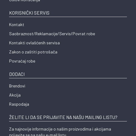
KORISNIČKI SERVIS
Kontakt
Saobraznost/Reklamacije/Servis/Povrat robe
Kontakti ovlašćenih servisa
Zakon o zaštiti potrošača
Povraćaj robe
DODACI
Brendovi
Akcija
Raspodaja
ŽELITE LI DA SE PRIJAVITE NA NAŠU MAILING LISTU?
Za najnovije informacije o našim proizvodima i akcijama
prijavite se na našu e-mail listu.