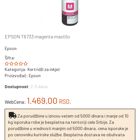
EPSON T6733 magenta mastilo
Epson
Šifra:
Kategorija:
Kertridži za inkjet
Proizvođač:
Epson
Dostupnost:
2-3 dana
1.469,00
RSD.
WebCena:
Za porudžbine u iznosu većem od 5000 dinara i manje od 10
kg isporuka robe je besplatna na teritoriji cele Srbije. Za
porudžbine u vrednosti manjim od 5000 dinara, cena isporuke je
po cenovniku kurirske službe. Besplatna dostava ne obuhvata