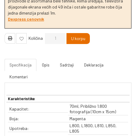
proizvode iz asortimana bele tehnike, klima uredjaja, televizora
dijagonale ekrana većih od 49 inča i ostale gabaritne robe čija
jedna dimenzija prelazi 1m.
Dexpress cenovnik
Količina
U korpu
Specifikacija
Opis
Sadržaji
Deklaracija
Komentari
Karakteristike
70ml, Približno 1.800
Kapacitet:
fotografija (10cm x 15cm)
Boja:
Magenta
L800, L1800, L810, L850,
Upotreba:
L805