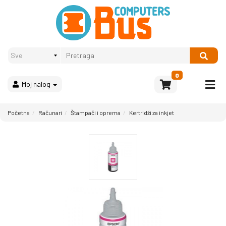
Proizvodi
Način
plaćanja
OPREMA
Računari
Multimedija
0
Moj nalog
Bela
tehnika
i
Početna
Računari
Štampači i oprema
Kertridži za inkjet
kućni
aparati
Akcija
Rasprodaja
Sve
kategorije