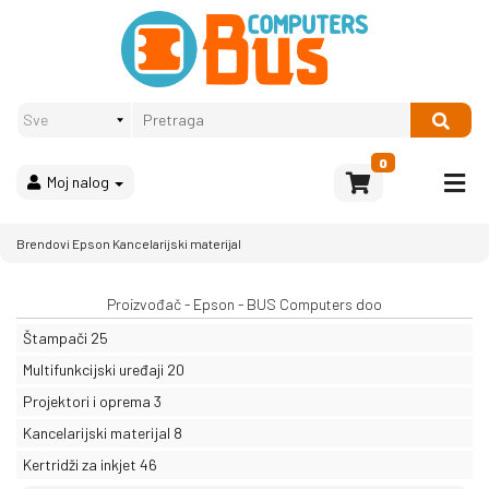
Proizvodi
Način
plaćanja
OPREMA
Računari
Multimedija
0
Moj nalog
Bela
tehnika
i
Brendovi
Epson
Kancelarijski materijal
kućni
aparati
Proizvođač - Epson - BUS Computers doo
Akcija
Štampači
25
Rasprodaja
Multifunkcijski uređaji
20
Projektori i oprema
3
Sve
kategorije
Kancelarijski materijal
8
Kertridži za inkjet
46