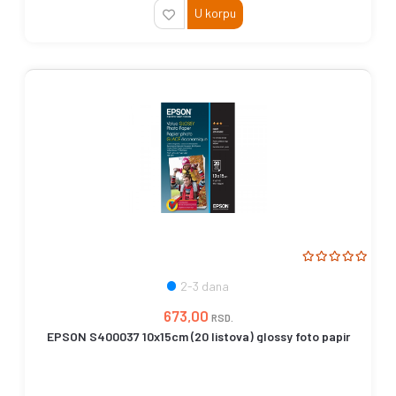
U korpu
2-3 dana
673,00
RSD.
EPSON S400037 10x15cm (20 listova) glossy foto papir