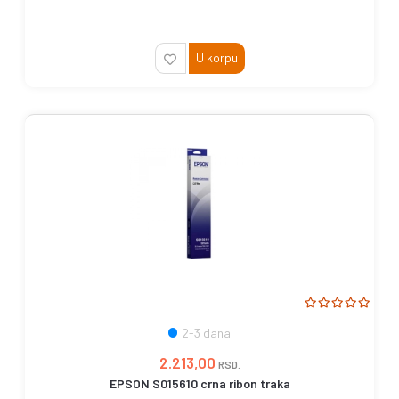
U korpu
2-3 dana
2.213,00
RSD.
EPSON S015610 crna ribon traka