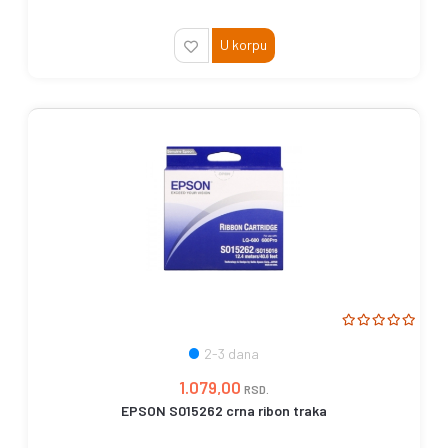
U korpu
2-3 dana
1.079,00
RSD.
EPSON S015262 crna ribon traka