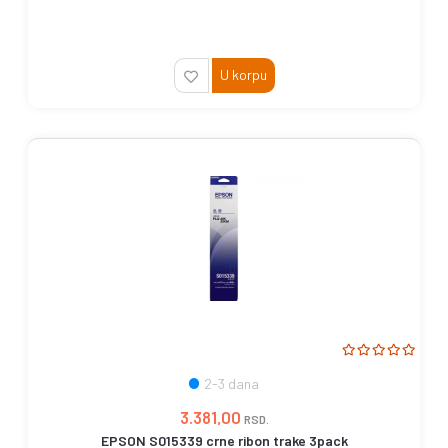
U korpu
2-3 dana
3.381,00
RSD.
EPSON S015339 crne ribon trake 3pack