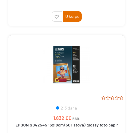
U korpu
2-3 dana
1.632,00
RSD.
EPSON S042545 13x18cm (50 listova) glossy foto papir