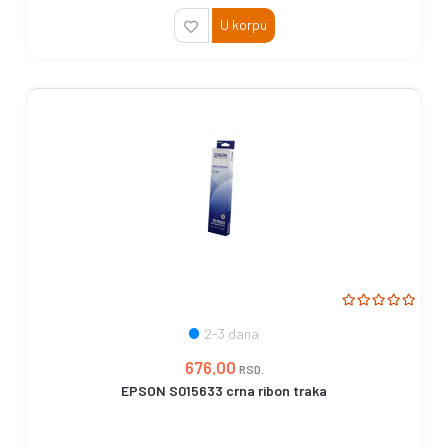
U korpu
2-3 dana
676,00
RSD.
EPSON S015633 crna ribon traka