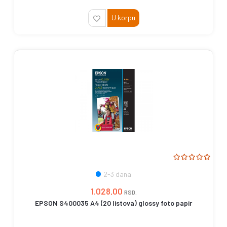
U korpu
2-3 dana
1.028,00
RSD.
EPSON S400035 A4 (20 listova) glossy foto papir