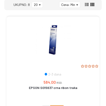
UKUPNO: 8
20
Cena: Min
2-3 dana
584,00
RSD.
EPSON S015637 crna ribon traka