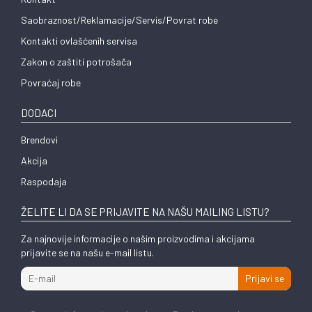
Saobraznost/Reklamacije/Servis/Povrat robe
Kontakti ovlašćenih servisa
Zakon o zaštiti potrošača
Povraćaj robe
DODACI
Brendovi
Akcija
Raspodaja
ŽELITE LI DA SE PRIJAVITE NA NAŠU MAILING LISTU?
Za najnovije informacije o našim proizvodima i akcijama
prijavite se na našu e-mail listu.
Prijavi se