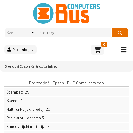
Proizvodi
Način
plaćanja
OPREMA
Računari
Multimedija
0
Moj nalog
Bela
tehnika
i
Brendovi
Epson
Kertridži za inkjet
kućni
aparati
Proizvođač - Epson - BUS Computers doo
Akcija
Štampači
25
Rasprodaja
Skeneri
4
Multifunkcijski uređaji
20
Sve
kategorije
Projektori i oprema
3
Kancelarijski materijal
9