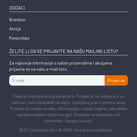
DODACI
Brendovi
Akcija
Raspodaja
ŽELITE LI DA SE PRIJAVITE NA NAŠU MAILING LISTU?
Za najnovije informacije o našim proizvodima i akcijama
prijavite se na našu e-mail listu.
Prijavi se
Cene su informativnog karaktera. Prodavac ne odgovara za
tačnost cena iskazanih na sajtu, zadržava pravo izmena cena.
Ponudu za ostale artikle, informacije o stanju lagera i aktuelnim
cenama možete dobiti na upit. Plaćanje se isključivo vrši
virmanski - bezgotovinski.
BUS Computers doo © 2026. Sva prava zadržana. -
-