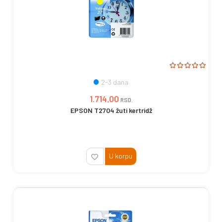
2-3 dana
1.714,00
RSD.
EPSON T2704 žuti kertridž
U korpu