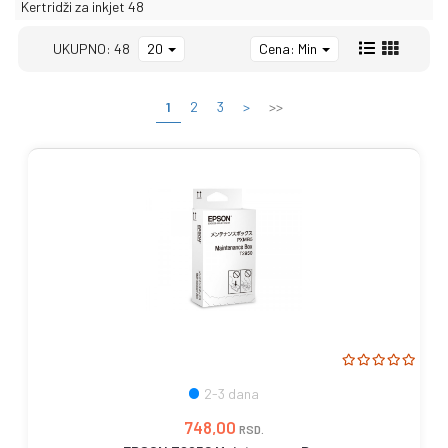
Kertridži za inkjet
48
UKUPNO: 48
20
Cena: Min
1
2
3
>
>>
2-3 dana
748,00
RSD.