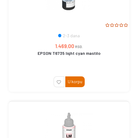
2-3 dana
1.469,00
RSD.
EPSON T6735 light cyan mastilo
U korpu