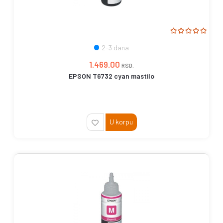
2-3 dana
1.469,00
RSD.
EPSON T6732 cyan mastilo
U korpu