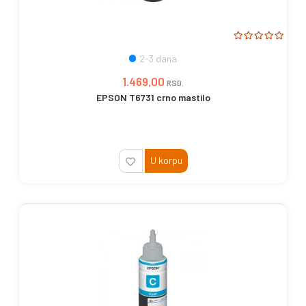
2-3 dana
1.469,00
RSD.
EPSON T6731 crno mastilo
U korpu