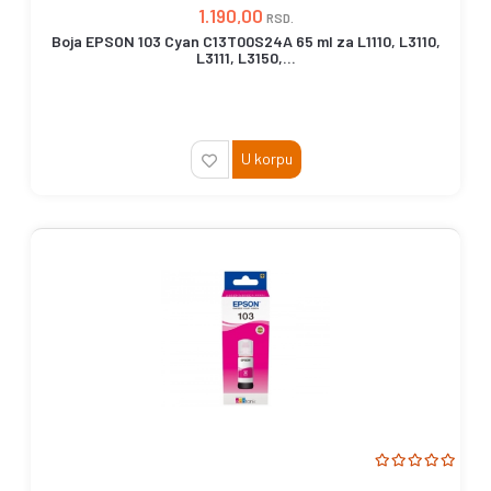
1.190,00
RSD.
Boja EPSON 103 Cyan C13T00S24A 65 ml za L1110, L3110,
L3111, L3150,...
U korpu