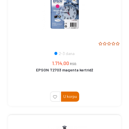
2-3 dana
1.714,00
RSD.
EPSON T2703 magenta kertridž
U korpu