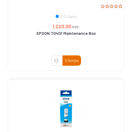
2-3 dana
1.220,00
RSD.
EPSON T04D1 Maintenance Box
U korpu