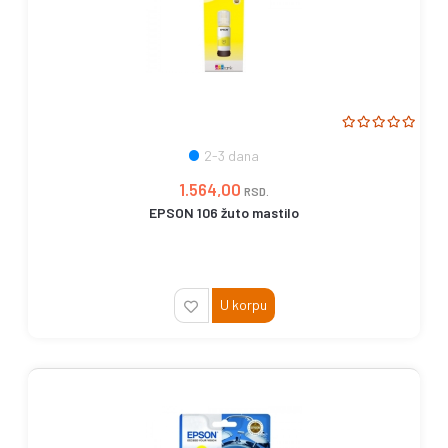
2-3 dana
1.564,00
RSD.
EPSON 106 žuto mastilo
U korpu