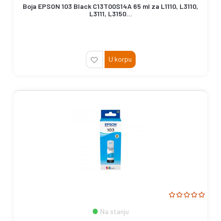
Boja EPSON 103 Black C13T00S14A 65 ml za L1110, L3110,
L3111, L3150...
U korpu
Na stanju