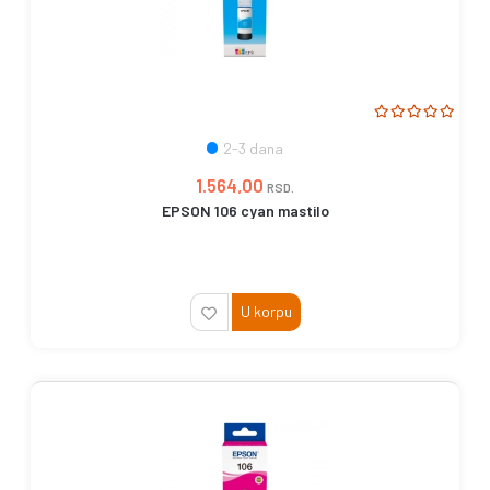
2-3 dana
1.564,00
RSD.
EPSON 106 cyan mastilo
U korpu