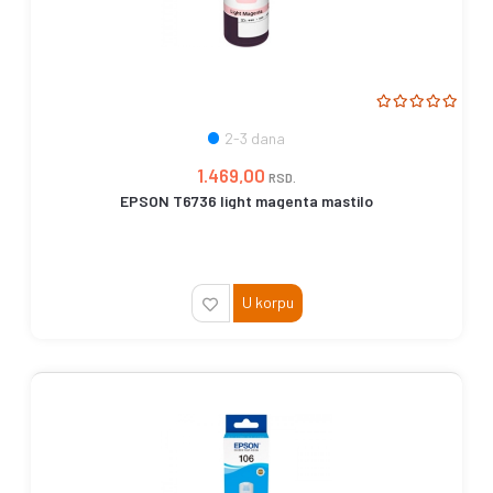
2-3 dana
1.469,00
RSD.
EPSON T6736 light magenta mastilo
U korpu