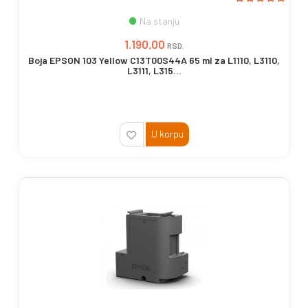
Na stanju
1.190,00
RSD.
Boja EPSON 103 Yellow C13T00S44A 65 ml za L1110, L3110,
L3111, L315...
U korpu