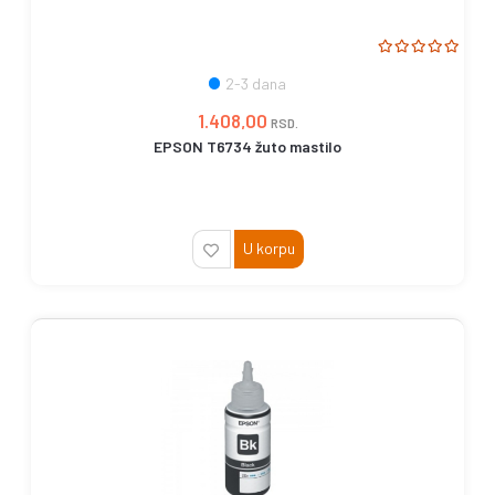
2-3 dana
1.408,00
RSD.
EPSON T6734 žuto mastilo
U korpu