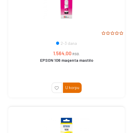
2-3 dana
1.564,00
RSD.
EPSON 106 magenta mastilo
U korpu