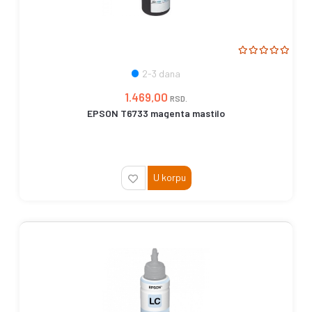
2-3 dana
1.469,00
RSD.
EPSON T6733 magenta mastilo
U korpu