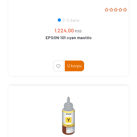
2-3 dana
1.224,00
RSD.
EPSON 101 cyan mastilo
U korpu