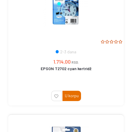
2-3 dana
1.714,00
RSD.
EPSON T2702 cyan kertridž
U korpu