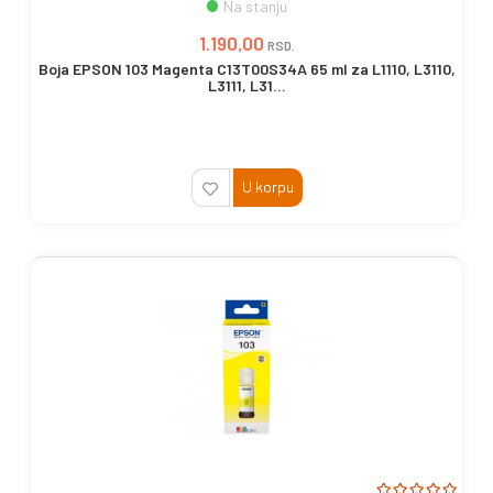
Na stanju
1.190,00
RSD.
Boja EPSON 103 Magenta C13T00S34A 65 ml za L1110, L3110,
L3111, L31...
U korpu