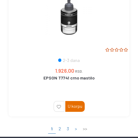
2-3 dana
1.926,00
RSD.
EPSON T7741 crno mastilo
U korpu
1
2
3
>
>>